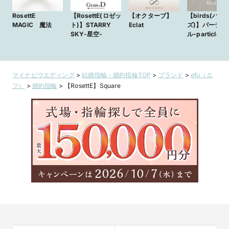
RosettE
【RosettE(ロゼッ
【オクターブ】
【birds(バー
MAGIC 魔法
ト)】STARRY
Eclat
ズ)】パーティ
SKY-星空-
ル-particle -
マイナビウエディング
>
結婚指輪・婚約指輪TOP
>
ブランド
>
efu（エ
フ）
>
婚約指輪
>
【RosettE】Square