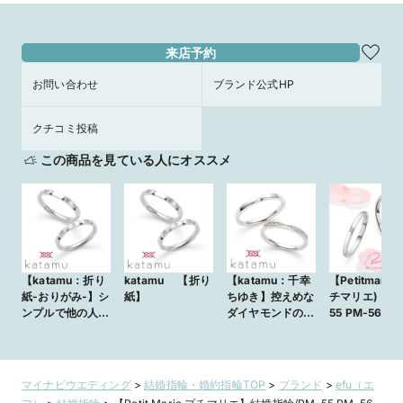
来店予約
お問い合わせ
ブランド公式HP
クチコミ投稿
この商品を見ている人にオススメ
【katamu：折り
katamu 【折り
【katamu：千幸
【Petitmarie
紙-おりがみ-】シ
紙】
ちゆき】控えめな
チマリエ)：PM
ンプルで他の人と
ダイヤモンドの輝
55 PM-56】
被りにくいデザイ
きが指元を上品な
製法の丈夫さ
ンの結婚指輪
印象に。きゅっと
かした細身の
絞り込みのあるデ
プルデザイン
ザインの結婚指輪
リッジリング
マイナビウエディング
>
結婚指輪・婚約指輪TOP
>
ブランド
>
efu（エ