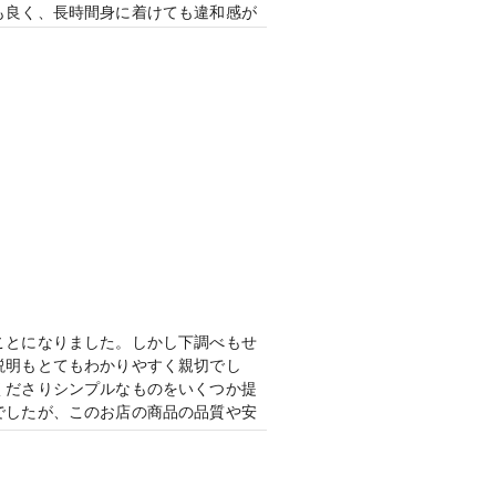
も良く、長時間身に着けても違和感が
いました。
店内も清潔感と高級感があり、特別な
ができました。
ことになりました。しかし下調べもせ
説明もとてもわかりやすく親切でし
くださりシンプルなものをいくつか提
でしたが、このお店の商品の品質や安
ため気に入りました。ダイヤモンドシ