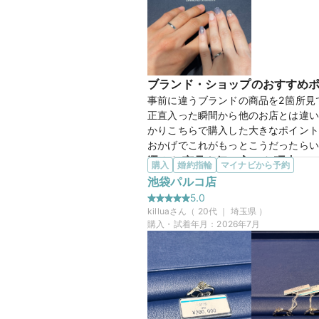
【Ai
商品名
ブランド・ショップのおすすめ
50万円
価格帯
事前に違うブランドの商品を2箇所見
正直入った瞬間から他のお店とは違い
かりこちらで購入した大きなポイント
おかげでこれがもっとこうだったらい
マイナビ限定
来店特典
選んだ商品を気に入った理由
購入
婚約指輪
マイナビから予約
この店舗のおすすめ特典情報
ミル打ちが入ったストレートのものを
池袋パルコ店
条件クリアで最大65,000円分
揃えられてるところが良かったです。
5.0
この店舗の良かったところ
killua
さん（
20
代 ｜
埼玉県
）
わからないことや気になることがあっ
購入・試着年月：
2026年7月
こちらの店舗は他ブランドも同じ店舗
物でしたが、色々なサンプルを出して
【Ano
商品名