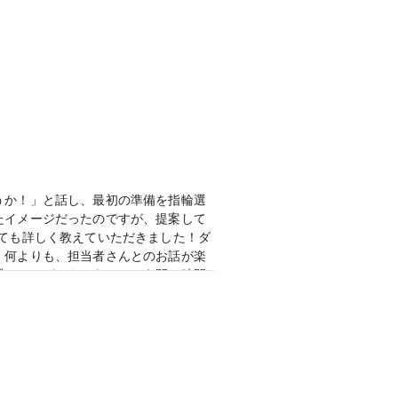
案内してくれました。刻印のことを聞
トやこだわりはしっかり伝えた上で、
てそうなので永い目で見て安心できそ
うか！」と話し、最初の準備を指輪選
たイメージだったのですが、提案して
ても詳しく教えていただきました！ダ
！何よりも、担当者さんとのお話が楽
選ぶことができ、あっという間に時間
り、結婚指輪との重ね付けで選びまし
きのこない似合うデザインにしまし
言ってくれたので、2人で揃えまし