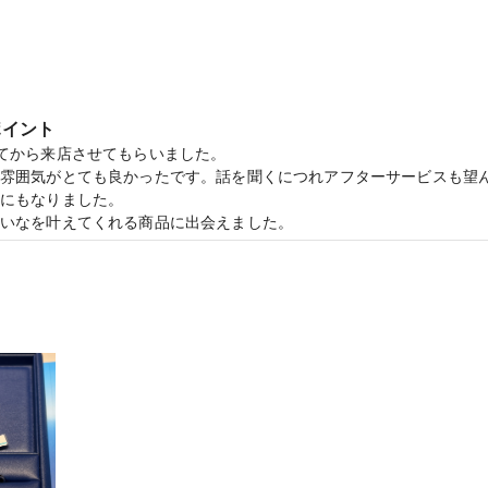
gle アイグレイ】理想郷の宝物を護る輝きの女神
ポイント
てから来店させてもらいました。

雰囲気がとても良かったです。話を聞くにつれアフターサービスも望
にもなりました。

いなを叶えてくれる商品に出会えました。
探していて、その中でもリングの幅をミリ単位でオーダーできるところ
の電子マネーがもらえる【マイナビウエディングカップル応援キャンペーン
夫婦で好みが違いましたが妥協することなくお互いに満足した結婚指
てもすぐに返答がいただけて、全く不安のない結婚指輪探しとなりまし
になっていて、サンプルをそちらからも出していただけました。オー
いただけて心配がありませんでした。
lyu アノリュー】「A only U（あなただけのもの）」を組み替えて