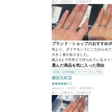
購入・試着年月：
2026年7月
ブランド・ショップのおすすめ
何より、ダイヤモンドにこだわられて
大きく差がありました。

職人5人で手作りで作られているそう
選んだ商品を気に入った理由
Vラインの指輪でダイヤが綺麗に輝く
試着
結婚指輪
マイナビから予約
男性の指輪もとてもシンプルで、職業
横浜元町店
5.0
sora
さん（
20
代 ｜
神奈川県
）
25万円
価格帯
購入・試着年月：
2026年7月
マイナビ限定
来店特典