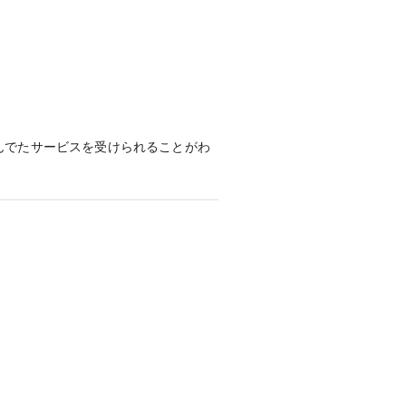
んでたサービスを受けられることがわ
、さらにはサイズも0.5号単位で取り
輪を購入することができました。
た。

ダーメイドなので想像が必要なお買い
名付けられたマリッジリング