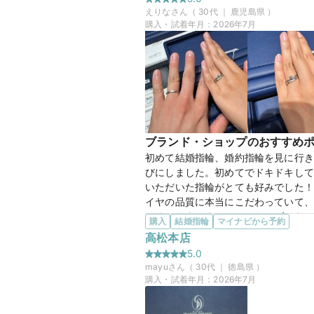
ライシさんに行っておきながらあまり
えりな
さん（
30
代 ｜
鹿児島県
）
きそびれたので、次回詳細を伺おうと
購入・試着年月：
2026年7月
この店舗の良かったところ
上に記載した通りですが、何より夫婦
押し付けがましくなく、程よい距離感
うと感じます。
20万円
価格帯
ブランド・ショップのおすすめ
初めて結婚指輪、婚約指輪を見に行き
びにしました。初めてでドキドキして
マイナビ限定
来店特典
いただいた指輪がとても好みでした！
この店舗のおすすめ特典情報
イヤの品質に本当にこだわっていて、
条件クリアで最大65,000円分
しくてたまりませんでした。ダイヤの
購入
結婚指輪
マイナビから予約
が過ぎていました。
高松本店
選んだ商品を気に入った理由
5.0
婚約指輪から選んだのですが、指が細
mayu
さん（
30
代 ｜
徳島県
）
た。シンプルでかわいらしかったです
購入・試着年月：
2026年7月
た。年齢を重ねるとシワに埋もれやす
た。指輪ひとつひとつに名前がついて