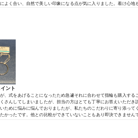
によく合い、自然で美しい印象になる点が気に入りました。着け心地
さと日常使いのしやすさを兼ね備えており、長く愛用できそうだと思
っており、周囲を気にせずゆっくりと相談できたのが印象的でした。
タッフさんも親身に対応してくださり、納得しながら商品を選ぶこと
eer 8 クレール】「信じる」という意味を持つマリッジリング
ポイント
が、式をあげることになったため急遽それに合わせて指輪も購入する
くさんしてしまいましたが、担当の方はとても丁寧にお答えいただき
いために悩みに悩んでおりましたが、私たちのこだわりに寄り添って
の電子マネーがもらえる【マイナビウエディングカップル応援キャンペーン
たかったです。他との比較ができていないこともあり即決できません
。
が強すぎず、かつおしゃれで、骨格に合わせてお薦めしてくださった