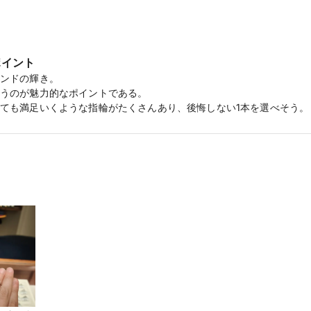
の電子マネーがもらえる【マイナビウエディングカップル応援キャンペーン
ポイント
ンドの輝き。

うのが魅力的なポイントである。

ても満足いくような指輪がたくさんあり、後悔しない1本を選べそう。
、普段使いできるという点が1番の決める理由である。

ドが入っており、存在感もあり普段から特別な気持ちになれるとのこと
思った。
した服装で接客していて、とても気分が良かった。

なり、魅力的だった。

わかりやすく伝えていただき、検討のきっかけになった。
ce フェリーチェ 5MPG,5LDPG】