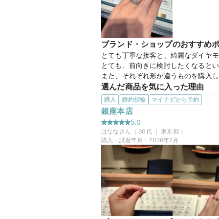
この店舗のおすすめ特典情報
条件クリアで最大65,000円分
ブランド・ショップのおすすめ
とても丁寧な接客と、綺麗なダイヤモ
とても、前向きに検討したくなるとい
また、それぞれ形が違うものを購入し
選んだ商品を気に入った理由
シンプルで、日常生活で邪魔にならず
購入
婚約指輪
マイナビから予約
また、女性側の方は少しのダイヤモン
銀座本店
とても指にもフィットしていて良いと
5.0
この店舗の良かったところ
はなな
さん（
30
代 ｜
東京都
）
お店の中はとても丁寧で、しっかりと
購入・試着年月：
2026年7月
実際に目で見ると、とても購入したく
アフターサービスの説明でも丁寧に、
【Feli
商品名