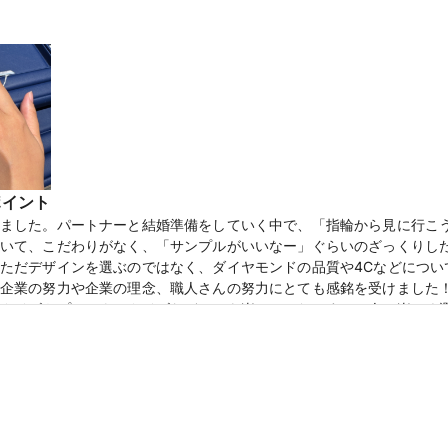
キラキラしてない方がいいという私達のわがままで他の石への変更も
思っています。
の意見に寄り添って提案をしてくださるところです。お店のコンセプ
で会話の間合いもとても気持ちの良いものでした。保証もしっかりし
ポイント
ました。パートナーと結婚準備をしていく中で、「指輪から見に行こ
いて、こだわりがなく、「サンプルがいいなー」ぐらいのざっくりし
ただデザインを選ぶのではなく、ダイヤモンドの品質や4Cなどについ
企業の努力や企業の理念、職人さんの努力にとても感銘を受けました
の電子マネーがもらえる【マイナビウエディングカップル応援キャンペーン
クイズやプラチナのクイズなどとても楽しかったです！２人で楽しく
かったので、リングは少し細めのものにしました。最終的に４つに絞
。婚約指輪は、ラインが入っていて、長く使っても年齢を重ねても飽
いらしく、お勧めされました。パートナーは、「お揃いにしたい」と
いてかわいらしかったです。