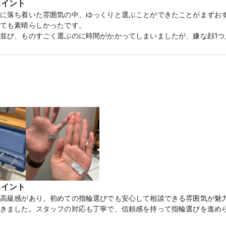
ポイント
に落ち着いた雰囲気の中、ゆっくりと選ぶことができたことがまずおす
ても素晴らしかったです。

並び、ものすごく選ぶのに時間がかかってしまいましたが、嫌な顔1つ
ウェーブ状の形状というところにまずは魅力を感じました。

でも合わせやすいデザインも魅力的でした。すごく上品に、しかし指
の電子マネーがもらえる【マイナビウエディングカップル応援キャンペーン
e Brightness ピュア ブライトネス】澄んだ輝き
ポイント
高級感があり、初めての指輪選びでも安心して相談できる雰囲気が魅
きました。スタッフの対応も丁寧で、信頼感を持って指輪選びを進め
の電子マネーがもらえる【マイナビウエディングカップル応援キャンペーン