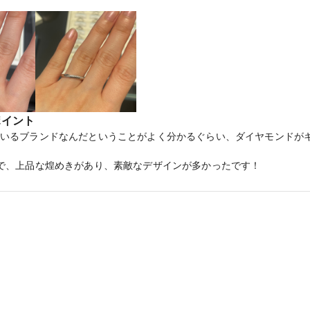
ポイント
いるブランドなんだということがよく分かるぐらい、ダイヤモンドが
で、上品な煌めきがあり、素敵なデザインが多かったです！
指輪が1番華奢な指が綺麗に見えて、キラキラする手元にテンションが上
を選ばず付けることができそうでした。彼も気に入ってました。