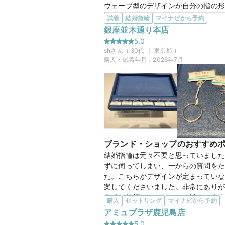
ウェーブ型のデザインが自分の指の形
少ないと感じました。デザインの上品
試着
結婚指輪
マイナビから予約
この店舗の良かったところ
銀座並木通り本店
相談ブースが広く落ち着いた空間にな
5.0
買い物にふさわしい雰囲気でした。ス
sh
さん（
30
代 ｜
東京都
）
購入・試着年月：
2026年7月
【Cr
商品名
20万円
価格帯
ブランド・ショップのおすすめ
結婚指輪は元々不要と思っていました
マイナビ限定
来店特典
ずに伺ってしまい、一からの質問をた
この店舗のおすすめ特典情報
た。こちらがデザインが定まっていな
条件クリアで最大65,000円分
案してくださいました。非常にありが
心感は信頼できるものでお勧めします
購入
セットリング
マイナビから予約
選んだ商品を気に入った理由
アミュプラザ鹿児島店
まだ決定はしていないのですが、主張
5.0