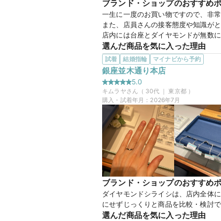
ブランド・ショップのおすすめ
45万円
価格帯
一生に一度のお買い物ですので、非常
また、店員さんの接客態度や知識がと
店内には台座とダイヤモンドが無数に
選んだ商品を気に入った理由
マイナビ限定
来店特典
日本人の手の形(指の付け根)に合う
試着
結婚指輪
マイナビから予約
この店舗のおすすめ特典情報
また、フォーマルにでもカジュアルに
銀座並木通り本店
条件クリアで最大65,000円分
思います。
5.0
キムラヤ
さん（
30
代 ｜
東京都
）
購入・試着年月：
2026年7月
【Pur
商品名
30万円
価格帯
ブランド・ショップのおすすめ
マイナビ限定
来店特典
ダイヤモンドシライシは、店内全体に
この店舗のおすすめ特典情報
にせずじっくりと商品を比較・検討で
条件クリアで最大65,000円分
選んだ商品を気に入った理由