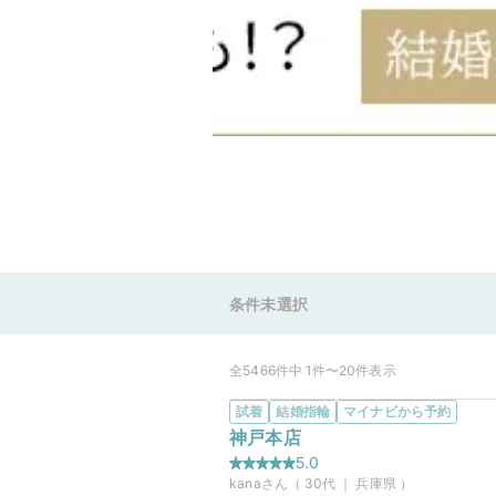
条件未選択
全5466件中 1件〜20件表示
試着
結婚指輪
マイナビから予約
神戸本店
5.0
kana
さん（
30
代 ｜
兵庫県
）