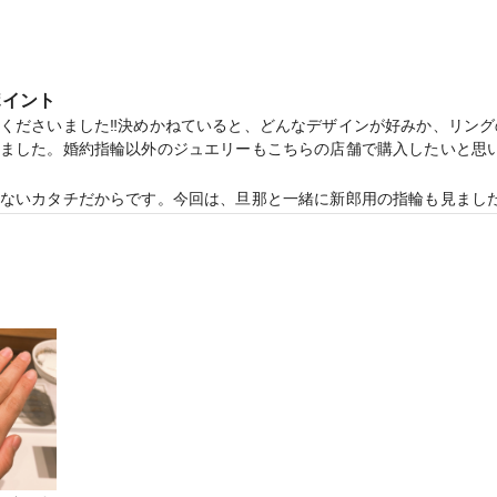
ポイント
くださいました‼︎決めかねていると、どんなデザインが好みか、リン
ました。婚約指輪以外のジュエリーもこちらの店舗で購入したいと思い
の電子マネーがもらえる【マイナビウエディングカップル応援キャンペーン
ないカタチだからです。今回は、旦那と一緒に新郎用の指輪も見まし
るので、自分だけの指輪を作れる点がとても良いと感じています‼︎
り口で写真を撮ると良い思い出になると思いました‼︎定員さんは、一
中、1組ずつ丁寧に対応してくださいます‼︎
47M info