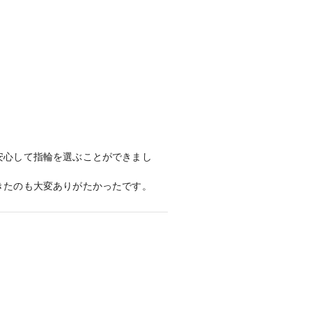
指輪の形を丁寧に教えてくださり、
た指輪も提案してもらえ、選択肢が広
の商品も見られたのは非常に便利でよ
した。長く愛用できるアフターサービ
安心して指輪を選ぶことができまし
きたのも大変ありがたかったです。
ニティの指輪にしようと思っていたの
思い始めました。そんなときにご提案
にしよう！と思うくらい気に入りまし
か、時に他ブランドと比較するような
果的にお気に入りの結婚指輪を見つけ