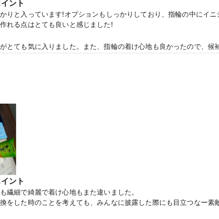
ポイント
かりと入っています!オプションもしっかりしており、指輪の中にイニ
の電子マネーがもらえる【マイナビウエディングカップル応援キャンペーン
作れる点はとても良いと感じました!
がとても気に入りました。また、指輪の着け心地も良かったので、候補
います。プラチナにこだわるなら銀座ダイヤモンドシライシに行くべき
て相談できました。また、今だけでなく何十年も使うからこそのアフ
ヤモンドがどのように違うかも教えてくだって色々勉強になりました!
の電子マネーがもらえる【マイナビウエディングカップル応援キャンペーン
ポイント
も繊細で綺麗で着け心地もまた違いました。

換をした時のことを考えても、みんなに披露した際にも目立つなー素