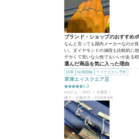
ることができて大満足です。
【Cr
商品名
ブランド・ショップのおすすめ
なんと言っても国内メーカーなのが良
い。ダイヤモンドの値段も比較的に他
デカくて安いなら他でもいいがある程
マイナビ限定
来店特典
選んだ商品を気に入った理由
この店舗のおすすめ特典情報
彼女が、気に入った。セットリングを
試着
結婚指輪
マイナビから予約
条件クリアで最大65,000円分
ものを選んだ。まずはリングの着け心
草津エイスクエア店
この店舗の良かったところ
5.0
ダイヤモンドシライシ以外にもエクセ
ma
さん（
20
代 ｜
京都府
）
のを付けることができる。また梅田に
購入・試着年月：
2025年8月
【Bri
商品名