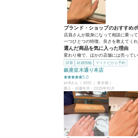
ブランド・ショップのおすすめ
マイナビ限定
来店特典
店員さんが親身になって相談に乗って
この店舗のおすすめ特典情報
一つひとつの特徴、良さを教えてくれ
条件クリアで最大65,000円分
選んだ商品を気に入った理由
変わり種で、ほかの店舗には売ってい
した‼︎艶消しもお好みでオーダーでき
試着
結婚指輪
マイナビから予約
この店舗の良かったところ
銀座並木通り本店
建物自体がキレイなので、建物の出入
5.0
送りしてくださいます♪お客さんが多い
eri8
さん（
30
代 ｜
東京都
）
購入・試着年月：
2025年10月
383L bouquet、3
商品名
20万円
価格帯
マイナビ限定
来店特典