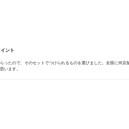
ポイント
らったので、そのセットでつけられるものを選びました。全国に何店
思います。
と提案していただきました。婚約指輪とセットリングになっているこ
存在感や付けられている感がなくしっくりきました。
に済ませていただきました。隣に系列店舗もあったのでその店舗のもの
かったです。買う時期を検討して購入したいと思います。
e Brightness ピュア ブライトネス】澄んだ輝き