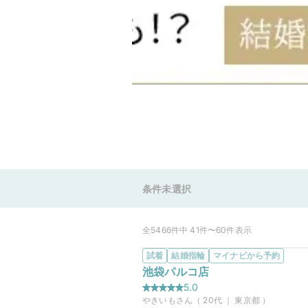
条件未選択
全5466件中 41件〜60件表示
試着
結婚指輪
マイナビから予約
池袋パルコ店
5.0
やきいも
さん（
20
代 ｜
東京都
）