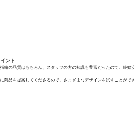
んでは、店員さんが指の骨格や水かきの具合から自分にぴったり合う
ックアップして持参すると、それに似たけれど自分では気づかなかっ
モンドも検討していましたが、同じ店舗内でエクセルコダイヤモンド
添って対応してもらえるため、納得して指輪を選べる満足感がありま
できました。
eer 8 クレール】「信じる」という意味を持つマリッジリング
ポイント
指輪の品質はもちろん、スタッフの方の知識も豊富だったので、終始
に商品を提案してくださるので、さまざまなデザインを試すことがで
ヤ付きの結婚指輪を探していました。当初はキラキラ感を求めてエタ
うちに、結婚指輪らしいシンプルなデザインもいいかもしれない…と
シンプルながらも控えめに輝くダイヤが素敵で、一目見た瞬間にこれ
の電子マネーがもらえる【マイナビウエディングカップル応援キャンペーン
くださったのが印象的でした。ブランドの良さを伝えたい一心だから
ちに自社製品の良さを伝えようとしてくれていたのだと思います。結