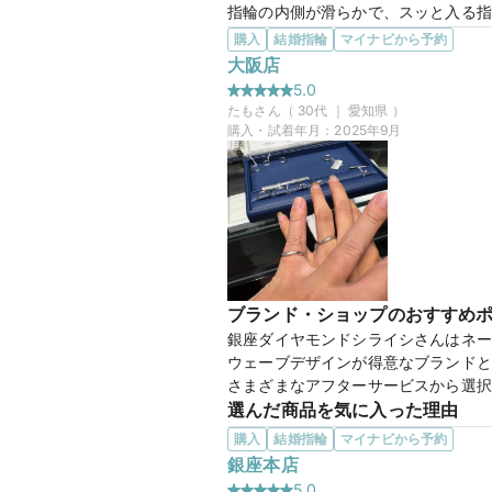
指輪の内側が滑らかで、スッと入る指
また、好みの指輪や似合うだろうなと
購入
結婚指輪
マイナビから予約
かったですが最後に選んだものがいち
大阪店
この店舗の良かったところ
5.0
指輪の質感やブランドとしてのこだわ
たも
さん（
30
代 ｜
愛知県
）
かたが教えてくれてとてもわかりやす
購入・試着年月：
2025年9月
エタニティリング
商品名
30万円
価格帯
ブランド・ショップのおすすめ
マイナビ限定
来店特典
銀座ダイヤモンドシライシさんはネー
この店舗のおすすめ特典情報
ウェーブデザインが得意なブランドと
条件クリアで最大65,000円分
さまざまなアフターサービスから選択
選んだ商品を気に入った理由
もともとウェーブデザインの指輪を探
購入
結婚指輪
マイナビから予約
さ、全体的にシンプルで飽きのこない
銀座本店
この店舗の良かったところ
5.0