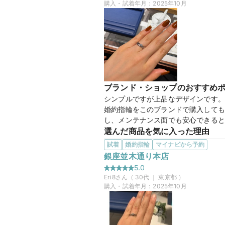
購入・試着年月：
2025年10月
ブランド・ショップのおすすめ
シンプルですが上品なデザインです。

婚約指輪をこのブランドで購入しても
し、メンテナンス面でも安心できると
選んだ商品を気に入った理由
指の骨格的にウェーブデザインが良い
試着
婚約指輪
マイナビから予約
りました。指が大きめではありますが
銀座並木通り本店
この店舗の良かったところ
5.0
2回目の訪問ということもあり、手短
Eri8
さん（
30
代 ｜
東京都
）
同時に比較ができたことも効率的でよ
購入・試着年月：
2025年10月
【Pur
商品名