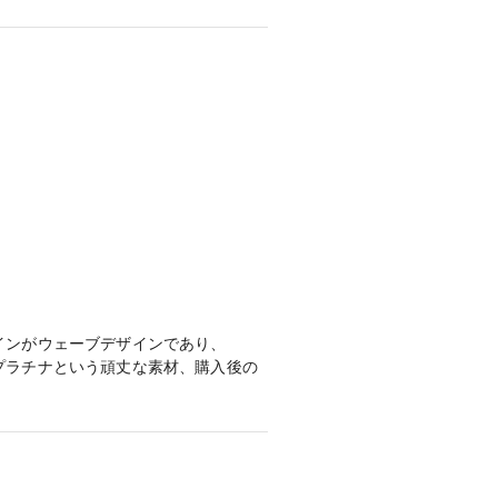
れも素敵でダイヤの輝きが素晴らし
ランドとのちがいをショップの担当の
インがウェーブデザインであり、
プラチナという頑丈な素材、購入後の
や小さなダイヤの配置、ウェーブの強