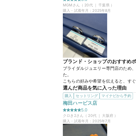
銀座ダイヤモンドシライシの大阪店さ
MGM
さん（
20
代 ｜
千葉県
）
ネットでいくつか好きなデザインをピ
購入・試着年月：
2025年8月
がりました。また、エクセルコダイヤ
かったです。接客が親切で希望に寄り
スも充実しているので、安心して購入
【Cr
商品名
ブランド・ショップのおすすめ
ブライダルジュエリー専門店のため、
30万円
価格帯
た。

こちらの好みや希望を伝えると、すぐ
選んだ商品を気に入った理由
婚約指輪を購入していないので、ダイ
購入
セットリング
マイナビから予約
マイナビ限定
来店特典
ですが、さまざまな商品を試していく
梅田ハービス店
この店舗のおすすめ特典情報
してくださったのが、この指輪です。
5.0
条件クリアで最大65,000円分
た。
クロき2
さん（
20
代 ｜
大阪府
）
この店舗の良かったところ
購入・試着年月：
2025年7月
スタッフの方が熱意を持って、ご対応
発言もありましたが、それぐらい私た