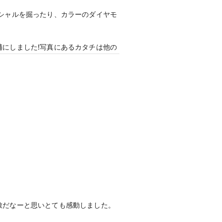
シャルを掘ったり、カラーのダイヤモ
にしました!写真にあるカタチは他の
と思います!
ターケアが充実している点など、とて
敵だなーと思いとても感動しました。