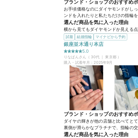
ブランド・ショップのおすすめ
この店舗のおすすめ特典情報
お手頃価格なのにダイヤモンドがしっ
条件クリアで最大65,000円分
ンドを入れたりと私たちだけの指輪を
選んだ商品を気に入った理由
横から見てもダイヤモンドか見える点
お店にはなかなか無いのではと思って
試着
結婚指輪
マイナビから予約
この店舗の良かったところ
銀座並木通り本店
色々と好みを聞いてくださり、安心し
5.0
も丁寧に教えてくださいました。ダイ
りなぱん
さん（
30
代 ｜
東京都
）
購入・試着年月：
2025年9月
bouquet
商品名
マイナビ限定
来店特典
この店舗のおすすめ特典情報
条件クリアで最大65,000円分
ブランド・ショップのおすすめ
ダイヤの輝きが他の店舗と比べてとて
裏側が滑らかなプラチナで、指輪の交
選んだ商品を気に入った理由