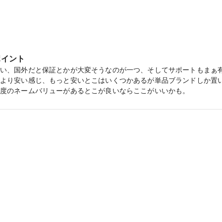
eer 7 クレール】「信じる」という意味を持つマリッジリング
ポイント
い、国外だと保証とかが大変そうなのが一つ、そしてサポートもまぁ
より安い感じ、もっと安いとこはいくつかあるが単品ブランドしか置い
度のネームバリューがあるとこが良いならここがいいかも。
一緒に探しており、ダイヤモンドシライシはセットリングの種類も豊
の電子マネーがもらえる【マイナビウエディングカップル応援キャンペーン
地が他と違うとこを学んでほしいですね。あとは種類がとても多い、
ルコダイヤモンドも入っております。別メーカーのものも観ることが
店舗があるためかなり通いやすいところも非常に良かった。
ght Voyage ブライト ボヤージュ】輝かしい未来への旅路