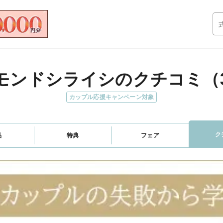
モンドシライシのクチコミ（
カップル応援キャンペーン対象
ク
品
特典
フェア