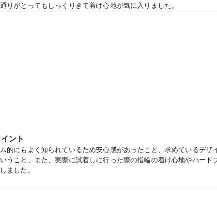
通りがとってもしっくりきて着け心地が気に入りました。

思う指輪をショップの方に沢山持ってきてもらい試着しましたが、ど
ばんグッときました
り、そして、それを把握しながらもたくさんの情報や知識やほかのブ
かったですし自分の好みも知れました！
ポイント
ム的にもよく知られているため安心感があったこと、求めているデザ
いうこと、また、実際に試着しに行った際の指輪の着け心地やハード
の電子マネーがもらえる【マイナビウエディングカップル応援キャンペーン
しました。
しており、いくつか見せていただきましたが、その中でも指輪の名前
デザインなどから自分の指に合うなと感じたこの指輪を選びました。