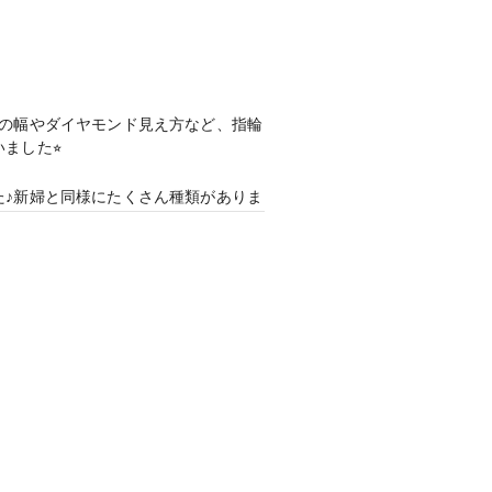
グの幅やダイヤモンド見え方など、指輪
ました⭐︎
た♪新婦と同様にたくさん種類がありま
緒にエレベーターに乗って出口までお見