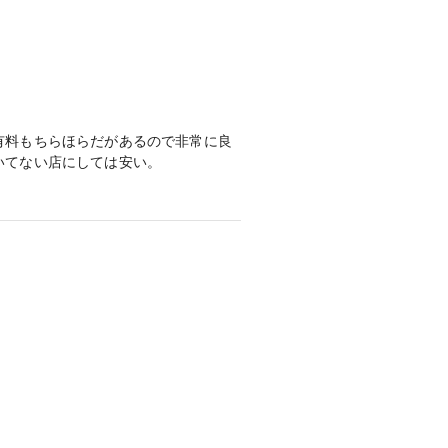
有料もちらほらだがあるので非常に良
てない店にしては安い。

富なためその中から彼女が気に入った
選択肢が多いため。
できるので、また違ったデザインのも