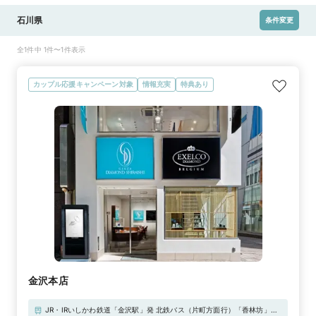
石川県
条件変更
全1件中 1件〜1件表示
カップル応援キャンペーン対象
情報充実
特典あり
金沢本店
JR・IRいしかわ鉄道「金沢駅」発 北鉄バス（片町方面行）「香林坊」バ