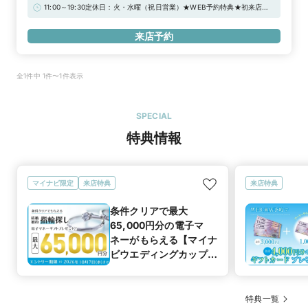
ス停より徒歩5分「片町」バス停より徒歩3分■駐車場：タテマチパーキン
11:00～19:30定休日：火・水曜（祝日営業）★WEB予約特典★初来店で
グ、金沢まちなかパーキングネット（まちP）※当店ご滞在時間（上限2
3,000円分ギフトカードプレゼント！＼さらに！アーリータイムキャン
時間）の無料駐車券発行※婚約指輪・結婚指輪を購入（検討）時が対象と
ペーン実施中／“土日祝日 12時まで”のご来店で1,000円分UPの「ギフト
来店予約
なります
カード4,000円分」！詳しくは特典一覧をチェック！！
全1件中 1件〜1件表示
SPECIAL
特典情報
マイナビ限定
来店特典
来店特典
条件クリアで最大
65,000円分の電子マ
ネーがもらえる【マイナ
ビウエディングカップル
応援キャンペーン
特典一覧