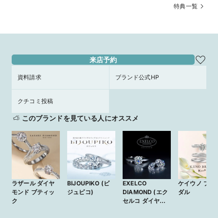
特典一覧
来店予約
資料請求
ブランド公式HP
クチコミ投稿
このブランドを見ている人にオススメ
ラザール ダイヤ
BIJOUPIKO (ビ
EXELCO
ケイウノ ブラ
モンド ブティッ
ジュピコ)
DIAMOND (エク
ダル
ク
セルコ ダイヤモ
ンド)