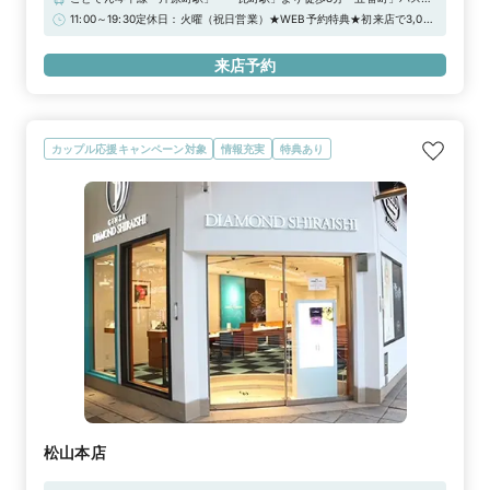
より徒歩2分■駐車場：丸亀町町営第4駐車場（丸い亀さん。）、丸亀町グ
11:00～19:30定休日：火曜（祝日営業）★WEB予約特典★初来店で3,000
リーン駐車場、丸亀町くるりん駐車場、丸亀町壱番街駐車場、他※当店ご
円分ギフトカードプレゼント！＼さらに！アーリータイムキャンペーン実
滞在時間（上限2時間）の無料駐車券発行※婚約指輪・結婚指輪を購入
施中／“土日祝日 12時まで”のご来店で1,000円分UPの「ギフトカード
来店予約
（検討）時が対象となります
4,000円分」！詳しくは特典一覧をチェック！！
カップル応援キャンペーン対象
情報充実
特典あり
松山本店