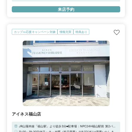
シマパーキング、広島市営基町駐車場、三越前パーキング、グランドパー
円分ギフトカードプレゼント！＼さらに！アーリータイムキャンペーン実
キング本通り、他※当店ご滞在時間（上限2時間）の無料駐車券発行※婚
施中／“土日祝日 12時まで”のご来店で1,000円分UPの「ギフトカード
来店予約
約指輪・結婚指輪を購入（検討）時が対象となります
4,000円分」！詳しくは特典一覧をチェック！！
カップル応援キャンペーン対象
情報充実
特典あり
アイネス福山店
JR山陽本線「福山駅」より徒歩3分■駐車場：NPC24H福山駅前 第2パー
キング、NPC24H福山駅前 第1パーキング（もみじ銀行隣）※当店ご滞在
11:00～19:30定休日：火・水曜（祝日営業）※8/12(水)は営業いたします