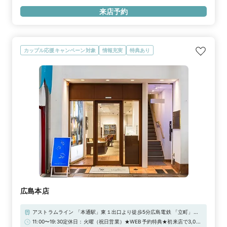
（上限2時間）の無料駐車券発行※婚約指輪・結婚指輪を購入（検討）時
来店予約
が対象となります
カップル応援キャンペーン対象
情報充実
特典あり
広島本店
アストラムライン 「本通駅」東１出口より徒歩5分広島電鉄 「立町」電
停より徒歩4分■駐車場：西新天地駐車場、グランドパーキング21、ヒロ
11:00〜19:30定休日：火曜（祝日営業）★WEB予約特典★初来店で3,000