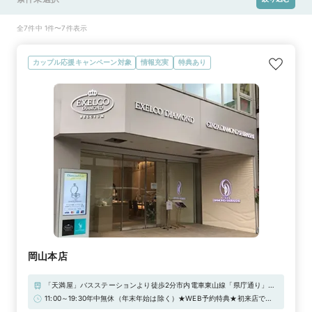
全7件中 1件〜7件表示
カップル応援キャンペーン対象
情報充実
特典あり
岡山本店
「天満屋」バスステーションより徒歩2分市内電車東山線「県庁通り」電
停より徒歩5分■駐車場：天満屋岡山本店第1駐車場、天満屋岡山本店第2
11:00～19:30年中無休（年末年始は除く）★WEB予約特典★初来店で
駐車場、天満屋表町パーキング、ペガサスパーク城下※当店ご滞在時間
3,000円分ギフトカードプレゼント！