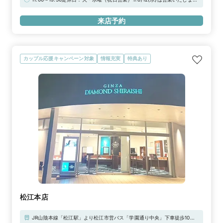
時間（上限2時間）の無料駐車券発行※婚約指輪・結婚指輪を購入（検
※★WEB予約特典★初来店で3,000円分ギフトカードプレゼント！＼さ
討）時が対象となります
らに！アーリー＆レイトタイムキャンペーン実施中／対象日＆対象時間の
来店予約
ご来店で1,000円分UPの「ギフトカード4,000円分」！詳しくは特典一覧
をチェック！！
カップル応援キャンペーン対象
情報充実
特典あり
松江本店
JR山陰本線「松江駅」より松江市営バス「学園通り中央」下車徒歩10分■