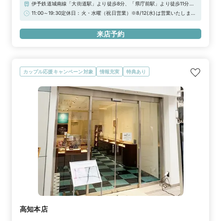
伊予鉄道城南線「大街道駅」より徒歩8分、「県庁前駅」より徒歩11分伊
予鉄道横河原線「石手川公園駅」より徒歩10分■駐車場：お城下パーキン
11:00～19:30定休日：火・水曜（祝日営業）※8/12(水)は営業いたします
グ２番町、三越本館パーキング、花月パーキング、フラワーパーキング二
※★WEB予約特典★初来店で3,000円分ギフトカードプレゼント！＼さ
番町、グリーンパーキング、P.ZONE、他※当店ご滞在時間（上限2時
らに！アーリータイムキャンペーン実施中／“土日祝日 12時まで”のご来
来店予約
間）の無料駐車券発行※婚約指輪・結婚指輪を購入（検討）時が対象とな
店で1,000円分UPの「ギフトカード4,000円分」！詳しくは特典一覧を
ります
チェック！！
カップル応援キャンペーン対象
情報充実
特典あり
高知本店