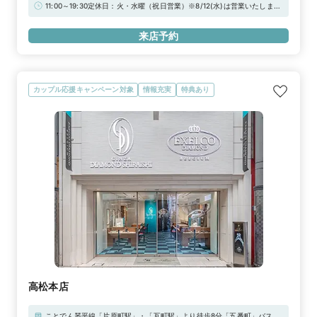
駐車場：敷地内駐車場10台（無料）
11:00～19:30定休日：火・水曜（祝日営業）※8/12(水)は営業いたします
※★WEB予約特典★初来店で3,000円分ギフトカードプレゼント！＼さ
らに！アーリータイムキャンペーン実施中／“土日祝日 12時まで”のご来
来店予約
店で1,000円分UPの「ギフトカード4,000円分」！詳しくは特典一覧を
チェック！！
カップル応援キャンペーン対象
情報充実
特典あり
高松本店
ことでん琴平線「片原町駅」・「瓦町駅」より徒歩8分「五番町」バス停