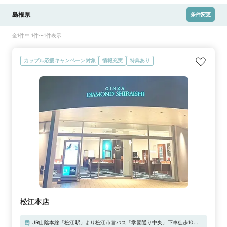
島根県
条件変更
全1件中 1件〜1件表示
カップル応援キャンペーン対象
情報充実
特典あり
松江本店
JR山陰本線「松江駅」より松江市営バス「学園通り中央」下車徒歩10分■