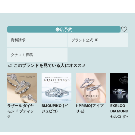
来店予約
資料請求
ブランド公式HP
クチコミ投稿
このブランドを見ている人にオススメ
ラザール ダイヤ
BIJOUPIKO (ビ
I-PRIMO(アイプ
EXELCO
モンド ブティッ
ジュピコ)
リモ)
DIAMOND (
ク
セルコ ダイヤ
ンド)