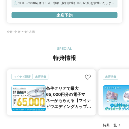
駐車場：敷地内駐車場10台（無料）
11:00～19:30定休日：火・水曜（祝日営業）※8/12(水)は営業いたします
※★WEB予約特典★初来店で3,000円分ギフトカードプレゼント！＼さ
らに！アーリータイムキャンペーン実施中／“土日祝日 12時まで”のご来
来店予約
店で1,000円分UPの「ギフトカード4,000円分」！詳しくは特典一覧を
チェック！！
全1件中 1件〜1件表示
SPECIAL
特典情報
マイナビ限定
来店特典
来店特典
条件クリアで最大
65,000円分の電子マ
ネーがもらえる【マイナ
ビウエディングカップル
応援キャンペーン
特典一覧