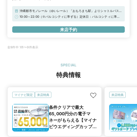
沖縄都市モノレール（ゆいレール）「おもろまち駅」よりシャトルバス、
他 バス路線各種那覇空港より車で約15分、沖縄自動車道 西原ICより車で
10:00～22:00（※パルコシティに準ずる）定休日：パルコシティに準ず
約20分■駐車場：パルコシティ敷地内駐車場（無料）
る※8/27(木)は10:00-21:00の営業時間となります※★WEB予約特典★初
来店で3,000円分ギフトカードプレゼント！＼さらに！アーリータイム
来店予約
キャンペーン実施中／“土日祝日 12時まで”のご来店で1,000円分UPの「ギ
フトカード4,000円分」！詳しくは特典一覧をチェック！！
全9件中 1件〜9件表示
SPECIAL
特典情報
マイナビ限定
来店特典
来店特典
条件クリアで最大
65,000円分の電子マ
ネーがもらえる【マイナ
ビウエディングカップル
応援キャンペーン