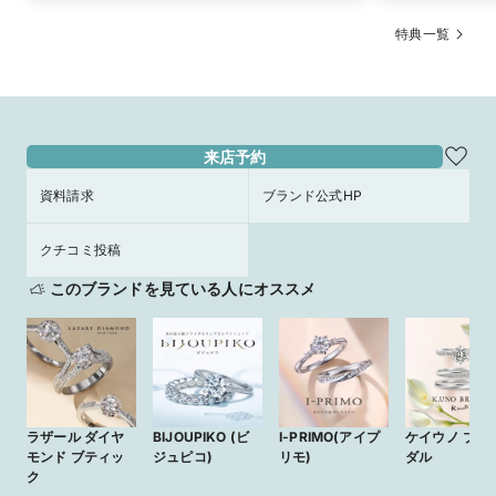
特典一覧
来店予約
資料請求
ブランド公式HP
クチコミ投稿
このブランドを見ている人にオススメ
ラザール ダイヤ
BIJOUPIKO (ビ
I-PRIMO(アイプ
ケイウノ ブラ
モンド ブティッ
ジュピコ)
リモ)
ダル
ク