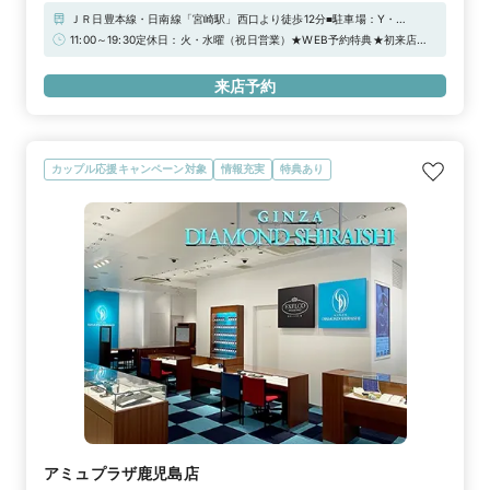
ＪＲ日豊本線・日南線「宮崎駅」西口より徒歩12分■駐車場：Y・
YPARK、タイムズ宮崎ナナイロ、MRTパーキング、タイムズ宮崎山形
11:00～19:30定休日：火・水曜（祝日営業）★WEB予約特典★初来店で
屋、他※当店ご滞在時間（上限2時間）の無料駐車券発行※婚約指輪・結
3,000円分ギフトカードプレゼント！＼さらに！アーリータイムキャン
婚指輪を購入（検討）時が対象となります
ペーン実施中／“土日祝日 12時まで”のご来店で1,000円分UPの「ギフト
来店予約
カード4,000円分」！詳しくは特典一覧をチェック！！
カップル応援キャンペーン対象
情報充実
特典あり
アミュプラザ鹿児島店