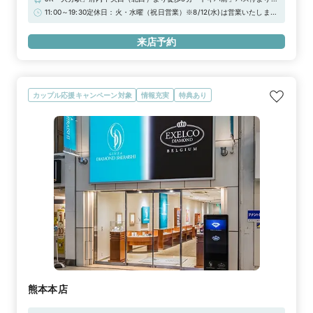
歩2分■駐車場：タイムズ大分駅府内口※お車でご来店の際は一度店舗へ
11:00～19:30定休日：火・水曜（祝日営業）※8/12(水)は営業いたします
お問い合わせください※当店ご滞在時間（上限2時間）の無料駐車券発行
※★WEB予約特典★初来店で3,000円分ギフトカードプレゼント！
※婚約指輪・結婚指輪を購入（検討）時が対象となります
来店予約
カップル応援キャンペーン対象
情報充実
特典あり
熊本本店