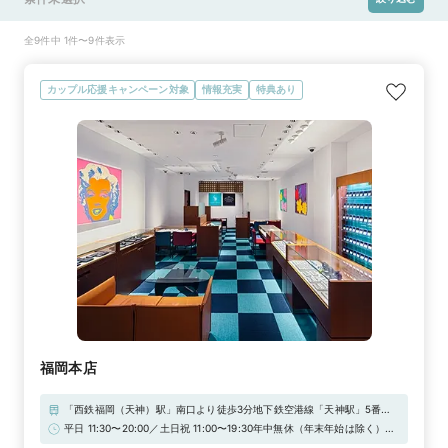
全9件中 1件〜9件表示
カップル応援キャンペーン対象
情報充実
特典あり
福岡本店
「西鉄福岡（天神）駅」南口より徒歩3分地下鉄空港線「天神駅」5番出
口より徒歩7分地下鉄七隅線「天神南駅」2番出口より徒歩5分■駐車場：
平日 11:30〜20:00／土日祝 11:00〜19:30年中無休（年末年始は除く）
天神地下街駐車場※当店ご滞在時間（上限2時間）の無料駐車券発行※婚
★WEB予約特典★初来店で3,000円分ギフトカードプレゼント！＼さら