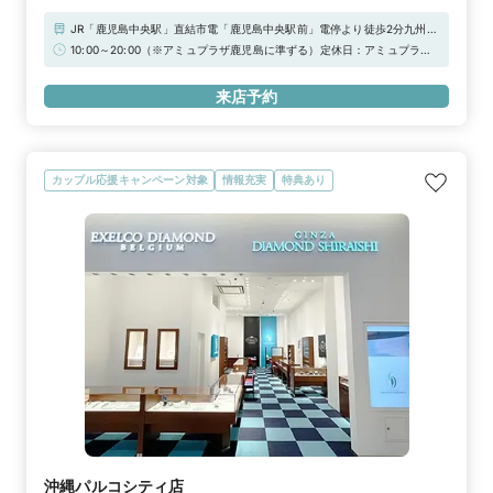
JR「鹿児島中央駅」直結市電「鹿児島中央駅前」電停より徒歩2分九州自
動車道「鹿児島IC」より約5分■駐車場：アミュプラザ鹿児島東1・東2駐
10:00～20:00（※アミュプラザ鹿児島に準ずる）定休日：アミュプラザ
車場、アミュプラザ鹿児島西1・西2駐車場、キャンセビル駐車場※無料駐
鹿児島に準ずる★WEB予約特典★初来店で3,000円分ギフトカードプレ
車券発行はアミュプラザ鹿児島に準ずる※館内の他のショップにて駐車券
ゼント！＼アーリータイムキャンペーン実施中／“土日祝日 12時まで”の
来店予約
受取済みの方は対象外となります
ご予約で1,000円分UPの「ギフトカード4,000円分」！詳しくは特典一覧
をチェック！！
カップル応援キャンペーン対象
情報充実
特典あり
沖縄パルコシティ店