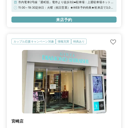
市内電車2号線「通町筋」電停より徒歩3分■駐車場：上通駐車場ネット
ワーク（全16か所：下記参照）※当店ご滞在時間（上限2時間）の無料駐
11:00～19:30定休日：火曜（祝日営業）★WEB予約特典★初来店で3,000
車券発行※婚約指輪・結婚指輪を購入（検討）時が対象となります1.香川
円分ギフトカードプレゼント！＼さらに！アーリータイムキャンペーン実
有料駐車場2.緑ビルパーキング(休業中)3.パスート24上通4.オークスパー
施中／“土日祝日 12時まで”のご来店で1,000円分UPの「ギフトカード
来店予約
キング5.パークシティ24h白川公園6.パークシティ24h水道町7.アンピー
4,000円分」！詳しくは特典一覧をチェック！！
ルパーキング上通り駐車場8.びぷれす熊日会館有料駐車場9.パスート24
銀座プレス10.パークシティ24h新市街パーキング11.熊本市辛島公園地下
駐車場12.パスート24辛島公園13.パスート24熊本中央14.NPC24H熊本県
営駐車場15.トラストパーク水道町センターパーキング16.トラストパーク
熊本センタービル駐車場
カップル応援キャンペーン対象
情報充実
特典あり
宮崎店