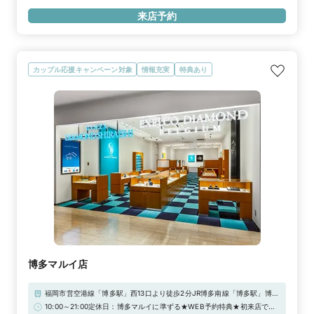
約指輪・結婚指輪を購入（検討）時が対象となります
に！アーリータイムキャンペーン実施中／“土日祝日 12時まで”のご来店
来店予約
で1,000円分UPの「ギフトカード4,000円分」！詳しくは特典一覧を
チェック！！
カップル応援キャンペーン対象
情報充実
特典あり
博多マルイ店
福岡市営空港線「博多駅」西13口より徒歩2分JR博多南線「博多駅」博多
口より徒歩3分■駐車場：KITTE博多・JR博多シティ駐車場※当店ご滞在
10:00～21:00定休日：博多マルイに準ずる★WEB予約特典★初来店で