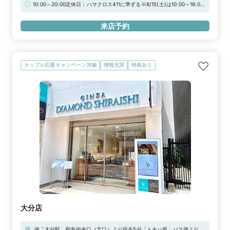
歩1分JR長崎駅より車で約10分■駐車場：リファレンス銅座パーク、思案
10:00～20:00定休日：ハマクロス411に準ずる※8/15(土)は10:00～18:00
橋駐車場※当店ご滞在時間（上限2時間）の無料駐車券発行※婚約指輪・
の営業時間となります※★WEB予約特典★初来店で3,000円分ギフト
結婚指輪を購入（検討）時が対象となります
カードプレゼント！＼さらに！アーリータイムキャンペーン実施中／“土
来店予約
日祝日 12時まで”のご来店で1,000円分UPの「ギフトカード4,000円
分」！詳しくは特典一覧をチェック！！
カップル応援キャンペーン対象
情報充実
特典あり
大分店
JR「大分駅」府内中央口（北口）より徒歩5分「トキハ前」バス停より徒