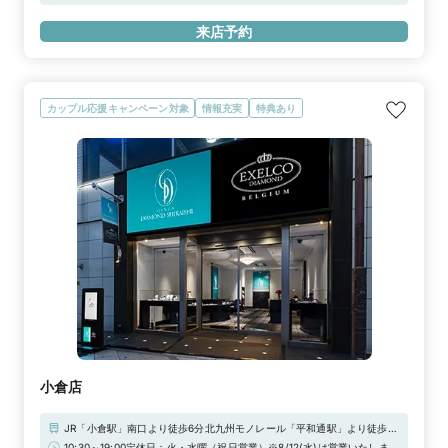
時間（上限2時間）の無料駐車券発行※婚約指輪・結婚指輪を購入（検
3,000円分ギフトカードプレゼント！＼さらに！アーリータイムキャン
討）時が対象となります
ペーン実施中／“土日祝日 12時まで”のご来店で1,000円分UPの「ギフト
来店予約
カード4,000円分」！詳しくは特典一覧をチェック！！
カップル応援キャンペーン対象
情報充実
特典あり
小倉店
JR「小倉駅」南口より徒歩6分北九州モノレール「平和通駅」より徒歩3
分北九州都市高速「小倉北出入口」より車で2分■駐車場：「小倉都心地
10:30～19:00定休日：火・水曜（祝日営業）※8/12(水)は営業いたします