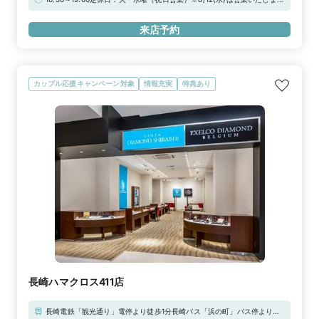
区共通駐車券」参加駐車場（井筒屋新館地下駐車場、リパーク船場町駐車
※★WEB予約特典★初来店で3,000円分ギフトカードプレゼント！
場、クロスロードパーキング、他）※当店ご滞在時間（上限2時間）の無
来店予約
料駐車券発行※婚約指輪・結婚指輪を購入（検討）時が対象となります
カップル応援キャンペーン対象
情報充実
特典あり
長崎ハマクロス411店
長崎電鉄「観光通り」電停より徒歩1分長崎バス「浜の町」バス停より徒