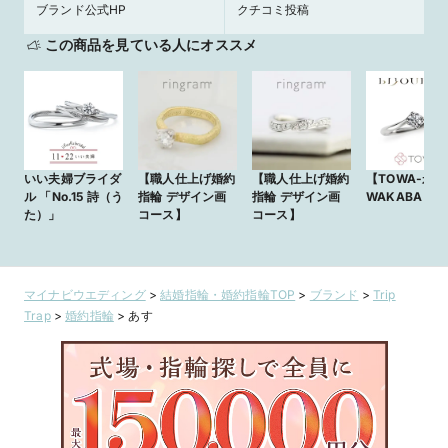
ブランド公式HP
クチコミ投稿
この商品を見ている人にオススメ
いい夫婦ブライダ
【職人仕上げ婚約
【職人仕上げ婚約
【TOWA-永遠
ル 「No.15 詩（う
指輪 デザイン画
指輪 デザイン画
WAKABA 
た）」
コース】
コース】
マイナビウエディング
>
結婚指輪・婚約指輪TOP
>
ブランド
>
Trip
Trap
>
婚約指輪
>
あす