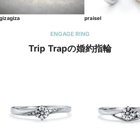
gizagiza
praisel
ENGAGE RING
Trip Trapの婚約指輪