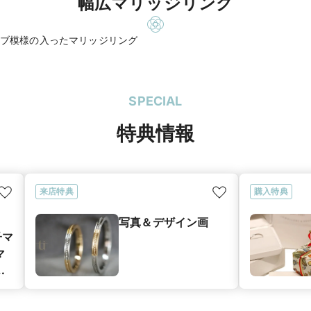
幅広マリッジリング
ブ模様の入ったマリッジリング
SPECIAL
特典情報
来店特典
購入特典
写真＆デザイン画
子マ
マ
グ
ン