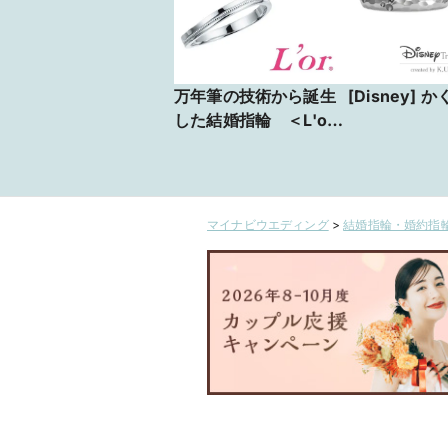
万年筆の技術から誕生
[Disney] 
した結婚指輪 ＜L'or
＞LPP026/LPP026D
マイナビウエディング
>
結婚指輪・婚約指輪