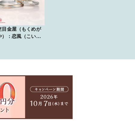
杢目金屋（もくめが
や）：恋風（こいか
）】さりげなくつい
ひとひらの桜の花弁
アクセントになって
わいいセットリング