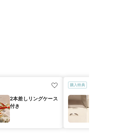
購入特典
2本差しリングケース
品質保証書付
付き