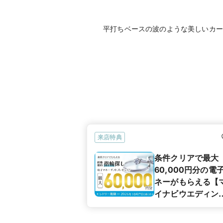
平打ちベースの波のような美しいカー
来店特典
条件クリアで最大
60,000円分の電
ネーがもらえる【
イナビウエディン
カップル応援キャ
ペーン】