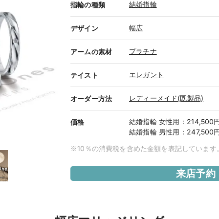
結婚指輪
指輪の種類
幅広
デザイン
プラチナ
アームの素材
エレガント
テイスト
レディーメイド(既製品)
オーダー方法
結婚指輪
女性用
：
214,500
価格
結婚指輪
男性用
：
247,500
※10％の消費税を含めた金額を表記しています
来店予約