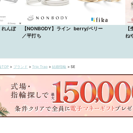
かくれんぼ
【NONBODY】ライン
berry/ベリー
【
／平打ち
ね
ぜ
た
が
か
TOP
>
ブランド
>
Trip Trap
>
結婚指輪
>
SE