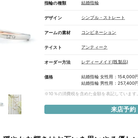
結婚指輪
指輪の種類
シンプル・ストレート
デザイン
コンビネーション
アームの素材
アンティーク
テイスト
レディーメイド(既製品)
オーダー方法
結婚指輪
女性用
：
154,000
価格
結婚指輪
男性用
：
257,400
※10％の消費税を含めた金額を表記しています
来店予約