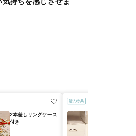
い気持ちを感じさせま
購入特典
2本差しリングケース
品質保証書付
付き