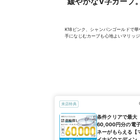
緩やかなV字カーブ
K18ピンク、シャンパンゴールドで
手になじむカーブも心地よいマリッジ
来店特典
条件クリアで最大
60,000円分の電
ネーがもらえる【
イナビウエディン