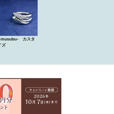
-musubu- カスタ
イズ