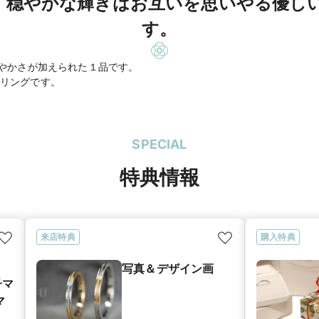
。穏やかな輝きはお互いを思いやる優し
す。
華やかさが加えられた１品です。
リングです。
SPECIAL
特典情報
来店特典
購入特典
写真＆デザイン画
子マ
マ
グ