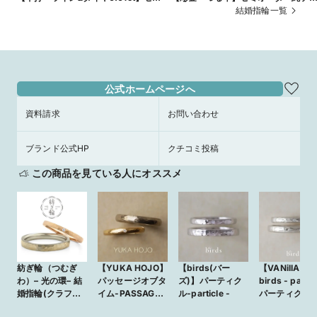
オーダー 純チタン平打ペアリング
ン甲丸ペアリングm-094
結婚指輪一覧
m-070
公式ホームページへ
資料請求
お問い合わせ
ブランド公式HP
クチコミ投稿
この商品を見ている人にオススメ
紡ぎ輪（つむぎ
【YUKA HOJO】
【birds(バー
【VANillA】
わ）– 光の環– 結
パッセージオブタ
ズ)】パーティク
birds - particl
婚指輪(クラフト
イム-PASSAGE
ル-particle -
パーティクル -
仕上げ)
OF TIME-
面のきらめき