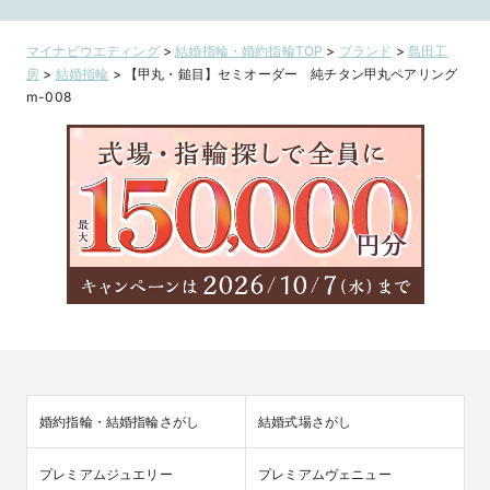
【JKPLANET 銀
メージした槌
座2丁目・上野御
ザイン【VANil
徒町・名古屋栄・
広島店・福山
マイナビウエディング
>
結婚指輪・婚約指輪TOP
>
ブランド
>
島田工
横浜元町・大宮・
店】
房
>
結婚指輪
>
【甲丸・鎚目】セミオーダー 純チタン甲丸ペアリング
大阪梅田・京都四
m-008
条烏丸・福岡天
神・鹿児島】
婚約指輪・結婚指輪さがし
結婚式場さがし
プレミアムジュエリー
プレミアムヴェニュー