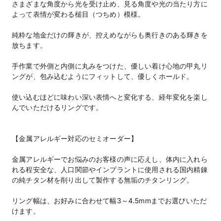
さまざまな角度から光を受け止め、見る角度や光の当たり方に
よって表情が変わる槌目（つちめ）模様。
純粋な地金だけの輝きが、控えめながらも奥行きのある輝きを
放ちます。
手作業で外側と内側に丸みをつけた、優しい着け心地の甲丸リ
ングが、包み込むようにフィットして、優しくホールド。
使い込むほどに味わい深い表情へと変化する、経年変化を楽し
んでいただけるリングです。
【金属アレルギー対応のセミオーダー】
金属アレルギーでお悩みのお客様の声に応えし、体内に入れら
れる程安全な、人口関節やインプラントに使用される国内精錬
の純チタン材を削り出して製作する無垢のチタンリング。
リング幅は、お好みに合わせて幅3～4.5mmまでお選びいただ
けます。