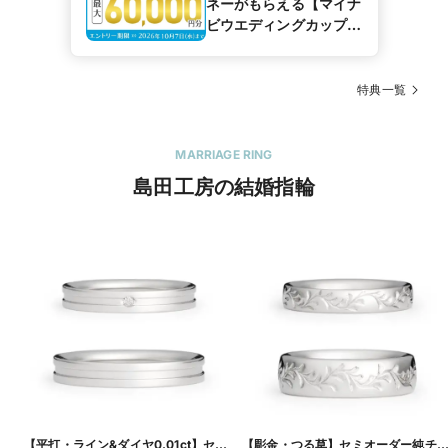
ネーがもらえる【マイナ
ビウエディングカップル
応援キャンペーン】
特典一覧
MARRIAGE RING
島田工房の結婚指輪
【平打・ライン&ダイヤ0.01ct】セミ
【彫金・つる草】セミオーダー純チ