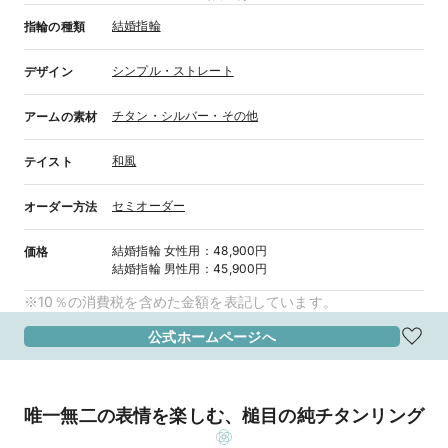
結婚指輪
指輪の種類
シンプル・ストレート
デザイン
チタン・シルバー・その他
アームの素材
和風
テイスト
セミオーダー
オーダー方法
結婚指輪
女性用
：
48,900円
価格
結婚指輪
男性用
：
45,900円
※10％の消費税を含めた金額を表記しています。
公式ホームページへ
唯一無二の表情を楽しむ、槌目の純チタンリング