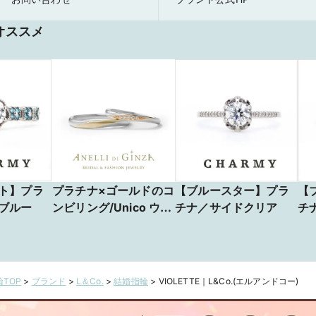
オススメ
ト】プラ
プラチナ×ゴールドのコ
【ブルースター】プラ
【
ブルー
ンビリング/Unico ウニ
チナ／サイドクリア
チ
コ
TOP
>
ブランド
>
L＆Co.
>
結婚指輪
>
VIOLETTE｜L&Co.(エルアンドコー)