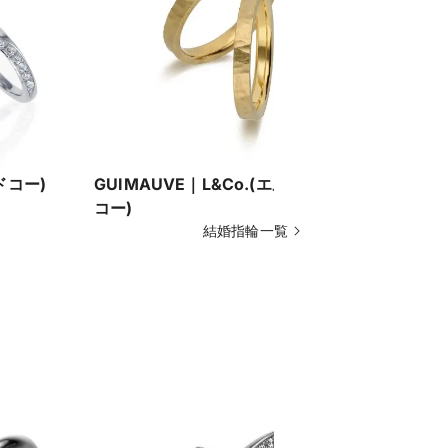
ドコー)
GUIMAUVE｜L&Co.(エルアンド
TENDRE
コー)
コー)
結婚指輪一覧