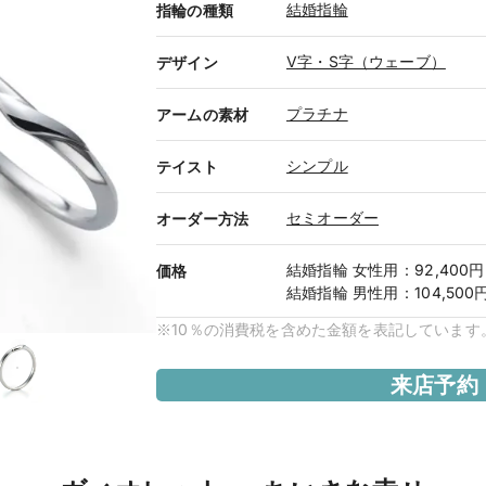
結婚指輪
指輪の種類
V字・S字（ウェーブ）
デザイン
プラチナ
アームの素材
シンプル
テイスト
セミオーダー
オーダー方法
結婚指輪
女性用
：
92,400円
価格
結婚指輪
男性用
：
104,500
※10％の消費税を含めた金額を表記しています
来店予約