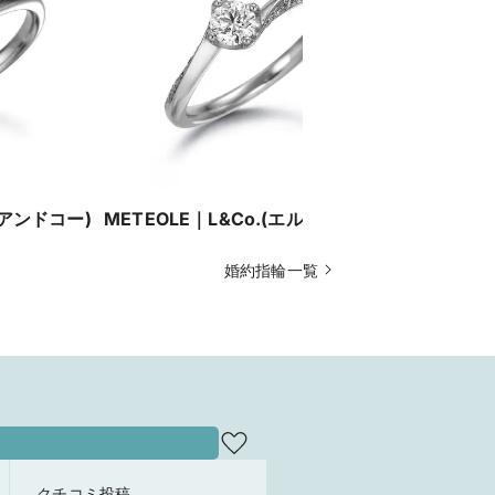
ルアンドコー)
METEOLE｜L&Co.(エルアンドコー)
BONNE E
コー)
婚約指輪一覧
クチコミ投稿