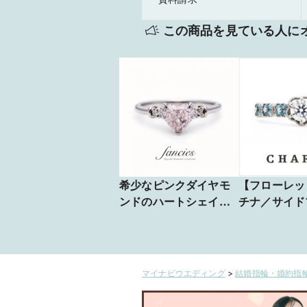
この商品を見ている人に
希少なピンクダイヤモ
【フローレッ
ンドのハートシェイプ
チナ／サイド
がかわいい婚約指輪
Real love
マイナビウエディング
>
結婚指輪・婚約指輪