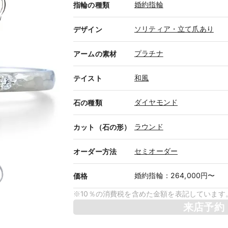
婚約指輪
指輪の種類
ソリティア・立て爪あり
デザイン
プラチナ
アームの素材
和風
テイスト
ダイヤモンド
石の種類
ラウンド
カット（石の形）
セミオーダー
オーダー方法
婚約指輪
：
264,000円〜
価格
※10％の消費税を含めた金額を表記しています
来店予約