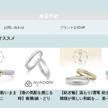
来店予約
お問い合わせ
ブランド公式HP
オススメ
憶/いまま
【春の気配を感じる
【紡ぎ輪】温もり/雲竜
紡
に
時】春隣/綾・どり
模様が美しい和紙をイ
束
メージ
＆