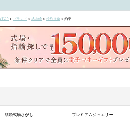
【J
目
屋
TOP
>
ブランド
>
紡ぎ輪
>
婚約指輪
>
約束
宮
条
児
結婚式場さがし
プレミアムジュエリー