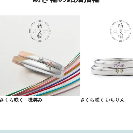
さくら咲く 微笑み
さくら咲く いちりん