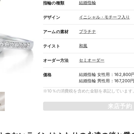
結婚指輪
指輪の種類
イニシャル・モチーフ入り
デザイン
プラチナ
アームの素材
和風
テイスト
セミオーダー
オーダー方法
結婚指輪
女性用
：
162,800
価格
結婚指輪
男性用
：
167,200
※10％の消費税を含めた金額を表記しています
来店予約