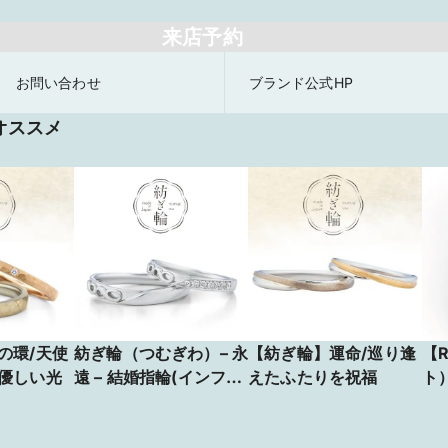
来店予約
お問い合わせ
ブランド公式HP
オススメ
の環/天使
紡ぎ輪（つむぎわ）– 永
【紡ぎ輪】運命/巡り逢
【R
優しい光
遠 – 結婚指輪(インフィ
えたふたりを祝福
ト）
ニティモチーフ)
BR
【JKPLANET 銀座2丁
ゴ