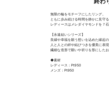
終わ
無限の輪をモチーフにしたリング。
ともに歩み続ける時間を静かに見守る
レディースはメレダイヤモンドを７石
【永遠結いシリーズ】
良縁や幸福を願う想いを込めた縁起の
人と人との絆や結びつきを優美に表現
繊細な造形で願いや祈りを形にしたお
◆素材
レディース：Pt950
メンズ：Pt950