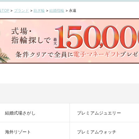
目・上野御徒町・名古
レ
屋栄・横浜元町・大
オ
TOP
>
ブランド
>
紡ぎ輪
>
結婚指輪
>
永遠
宮・大阪梅田・京都四
ト
条烏丸・福岡天神・鹿
児島】
結婚式場さがし
プレミアムジュエリー
海外リゾート
プレミアムウォッチ