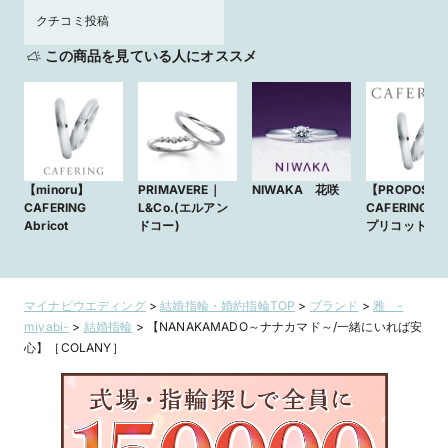
クチコミ投稿
この商品を見ている人にオススメ
【minoru】
PRIMAVERE｜
NIWAKA 花咲
【PROPOSE
CAFERING
L&Co.(エルアン
CAFERING ～
Abricot
ドコー)
プリコット～
マイナビウエディング
>
結婚指輪・婚約指輪TOP
>
ブランド
>
雅 -
miyabi-
>
結婚指輪
>
【NANAKAMADO～ナナカマド～/一緒にいれば安
心】［COLANY］