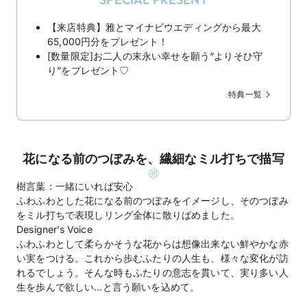
【来店特典】雅とマイナビウエディングから最大
65,000円分をプレゼント！
[数量限定]お二人の末永い幸せを願う“よりそひ守
り”をプレゼント♡
特典一覧
花になる前のつぼみを、繊細なミル打ちで描写
樹言葉：一緒にいれば安心
ふわふわとした花になる前のつぼみをイメージし、そのつぼみ
をミル打ちで表現しリング全体に散りばめました。
Designer’s Voice
ふわふわとして柔らかそうな花からは想像出来ない鮮やかな赤
い実をつける。これから歩むふたりの人生も、様々な変化が訪
れるでしょう。そんな時もふたりの意志を貫いて、実り多い人
生を歩んで欲しい…と言う願いを込めて。