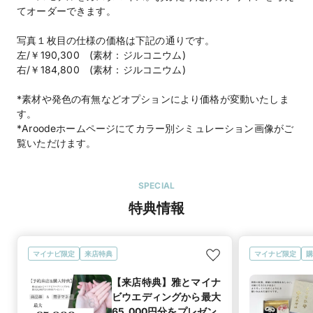
てオーダーできます。
写真１枚目の仕様の価格は下記の通りです。
左/￥190,300 (素材：ジルコニウム)
右/￥184,800 (素材：ジルコニウム)
*素材や発色の有無などオプションにより価格が変動いたしま
す。
*Aroodeホームページにてカラー別シミュレーション画像がご
覧いただけます。
SPECIAL
特典情報
マイナビ限定
来店特典
マイナビ限定
購
【来店特典】雅とマイナ
ビウエディングから最大
65,000円分をプレゼン