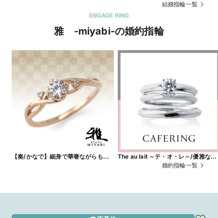
【FELICITA/フェリチータ】フォルム
いつまでも［CAFERING K］
結婚指輪一覧
の美しさと幸福な着け心地を追求した
ENGAGE RING
定番の甲丸リング
雅 -miyabi-の婚約指輪
【奏/かなで】細身で華奢ながらも透
The au lait ～テ・オ・レ～/優雅な人
かしのデザインが繊細な婚約指輪
生を楽しむ
婚約指輪一覧
【雅-miyabi-】