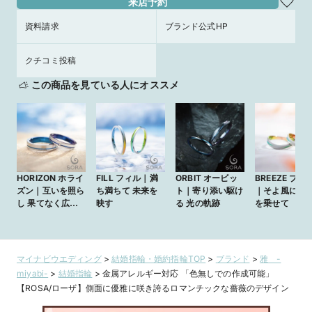
来店予約
資料請求
ブランド公式HP
クチコミ投稿
この商品を見ている人にオススメ
HORIZON ホライ
FILL フィル｜満
ORBIT オービッ
BREEZE ブリ
ズン｜互いを照ら
ち満ちて 未来を
ト｜寄り添い駆け
｜そよ風に 想
し 果てなく広が
映す
る 光の軌跡
を乗せて
る
マイナビウエディング
>
結婚指輪・婚約指輪TOP
>
ブランド
>
雅 -
miyabi-
>
結婚指輪
>
金属アレルギー対応 「色無しでの作成可能」
【ROSA/ローザ】側面に優雅に咲き誇るロマンチックな薔薇のデザイン