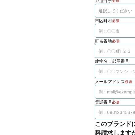
都道府県
必須
市区町村
必須
町名番地
必須
建物名・部屋番号
メールアドレス
必須
電話番号
必須
このブランド
料請求します