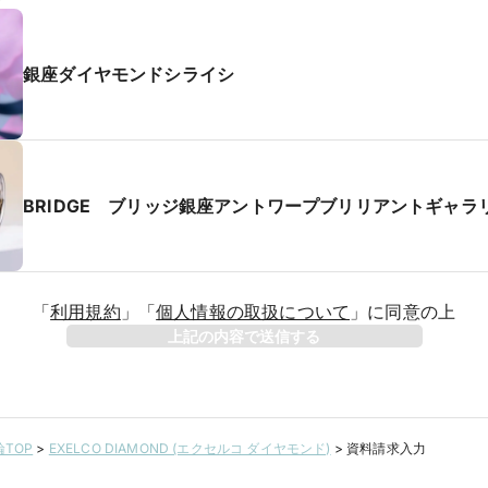
銀座ダイヤモンドシライシ
BRIDGE ブリッジ銀座アントワープブリリアントギャラ
「
利用規約
」
「
個人情報の取扱について
」
に同意の上
上記の内容で送信する
TOP
>
EXELCO DIAMOND (エクセルコ ダイヤモンド)
>
資料請求入力