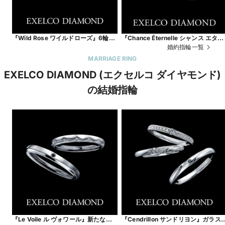
『Wild Rose ワイルドローズ』6輪の
『Chance Éternelle シャンス エター
小さなバラの花（6ピースのダイヤ）
ナル』永遠に続く幸運。
婚約指輪一覧
が、薬指の上で咲き誇るリング
MARRIAGE RING
EXELCO DIAMOND (エクセルコ ダイヤモンド)
の結婚指輪
『Le Voile ル ヴォワール』新たなる
『Cendrillon サンドリヨン』ガラス