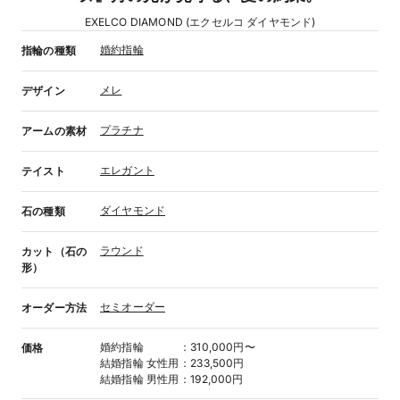
EXELCO DIAMOND (エクセルコ ダイヤモンド)
婚約指輪
指輪の種類
メレ
デザイン
プラチナ
アームの素材
エレガント
テイスト
ダイヤモンド
石の種類
ラウンド
カット（石の
形）
セミオーダー
オーダー方法
婚約指輪
：
310,000円〜
価格
結婚指輪
女性用
：
233,500円
結婚指輪
男性用
：
192,000円