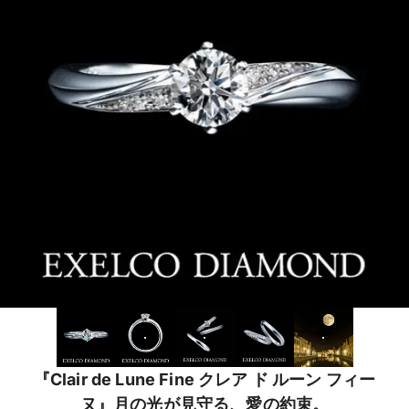
『Clair de Lune Fine クレア ド ルーン フィー
ヌ』月の光が見守る、愛の約束。