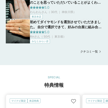
のことを思っていただいていることがよくわか
り、その点がまずこのお店で買いたいなと思っ
5.0
わらわらさん（ 30代 ｜ 神奈川県
）
た理由です。加えて、デザインが非常に豊富
東京本店
で、他のブランドさんですとだいたい似たよう
初めてダイヤモンドを選別させていただきまし
なデザインしかないのですがこちらは特有なデ
た。 自分で選択できて、好みの台座に組み合わ
ザインがあり、それも決め手になりました。
せてオリジナリティあるデザインから、自分だ
5.0
Rinさん（ 50代 ｜ 東京都
）
けの特別な指輪が作れます。 指にフィットする
みなとみらい店
かを、確認してみると、なかなかしっくりこな
いものもあり、付けてみて違和感のないデザイ
クチコミ一覧
ンにひかれました。
SPECIAL
特典情報
マイナビ限定
来店特典
マイナビ限定
購