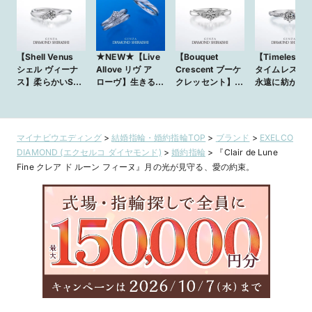
【Shell Venus
★NEW★【Live
【Bouquet
【Timeless L
シェル ヴィーナ
Allove リヴ ア
Crescent ブーケ
タイムレスラ
ス】柔らかいS字
ローヴ】生きるこ
クレッセント】た
永遠に紡がれ
のプラチナアーム
とは、愛すること
くさんの言葉や想
の絆。
はシェル（貝殻）
いをブーケに込め
を表現
て
マイナビウエディング
>
結婚指輪・婚約指輪TOP
>
ブランド
>
EXELCO
DIAMOND (エクセルコ ダイヤモンド)
>
婚約指輪
>
『Clair de Lune
Fine クレア ド ルーン フィーヌ』月の光が見守る、愛の約束。