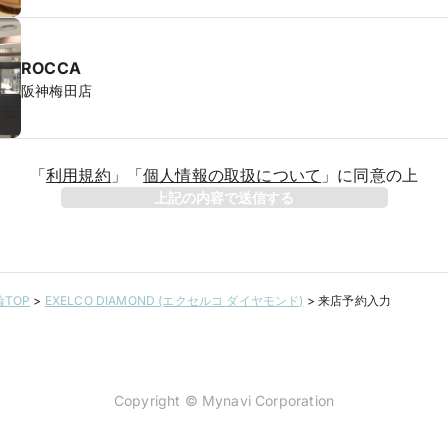
ROCCA
阪神梅田店
「
利用規約
」
「
個人情報の取扱について
」
に同意の上
上記の内容で送信する
TOP
>
EXELCO DIAMOND (エクセルコ ダイヤモンド)
>
来店予約入力
Copyright © Mynavi Corporation