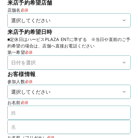
来店予約希望店舗
店舗名
必須
来店予約希望日時
■定休日はハービスPLAZA ENTに準ずる　※当日や直前のご予
約希望の場合は、店舗へ直接お電話ください
第一希望
必須
お客様情報
参加人数
必須
お名前
必須
お名前（フリガナ）
必須