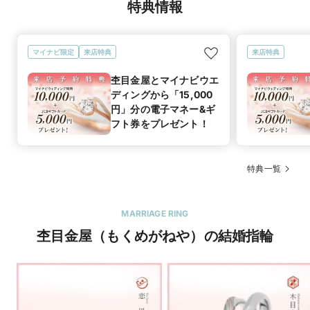
特典情報
マイナビ限定
来店特典
来店特典
杢目金屋とマイナビウエ
ディングから「15,000
円」分の電子マネー&ギ
フト券をプレゼント！
特典一覧
MARRIAGE RING
杢目金屋（もくめがねや）の結婚指輪