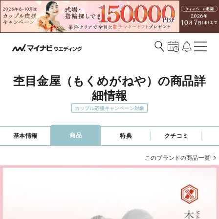
杢目金屋（もくめがねや）の商品詳
細情報
カップル応援キャンペーン対象
商品
基本情報
特典
クチコミ
このブランドの商品一覧