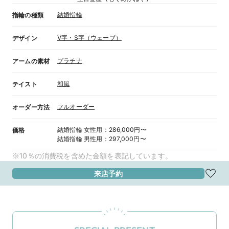
結婚指輪
指輪の種類
V字・S字（ウェーブ）
デザイン
プラチナ
アームの素材
和風
テイスト
フルオーダー
オーダー方法
結婚指輪
女性用
：
286,000円〜
価格
結婚指輪
男性用
：
297,000円〜
※10％の消費税を含めた金額を表記しています。
来店予約