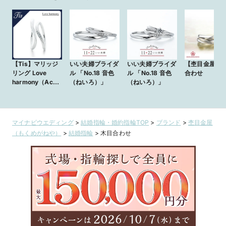
【Tis】マリッジ
いい夫婦ブライダ
いい夫婦ブライダ
【杢目金屋】
リング Love
ル 「No.18 音色
ル 「No.18 音色
合わせ
harmony（Acce
（ねいろ）」
（ねいろ）」
nt design）
マイナビウエディング
>
結婚指輪・婚約指輪TOP
>
ブランド
>
杢目金屋
（もくめがねや）
>
結婚指輪
>
木目合わせ