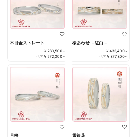
木目金ストレート
桜あわせ －紅白－
￥
280,500
~
￥
433,400
~
ペア
￥
572,000
~
ペア
￥
877,800
~
月桜
雪銀花