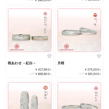
ペア
￥
594,000
~
桜あわせ －紅白－
月桜
￥
427,900
~
￥
275,000
~
ペア
￥
866,800
~
ペア
￥
561,000
~