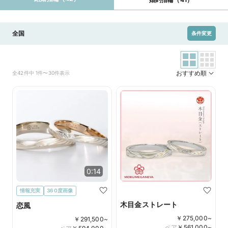
全国
条件変更
おすすめ順
全42件中 1件〜30件表示
0:14
情報充実
360度画像
木目金ストレート
恋風
￥
275,000
~
￥
291,500
~
ペア
￥
561,000
~