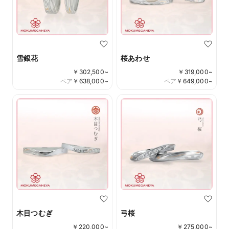
雪銀花
桜あわせ
￥
302,500
~
￥
319,000
~
ペア
￥
638,000
~
ペア
￥
649,000
~
木目つむぎ
弓桜
￥
220,000
~
￥
275,000
~