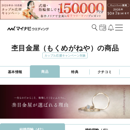
杢目金屋（もくめがねや）の商品
カップル応援キャンペーン対象
商品
基本情報
特典
クチコミ
結婚指輪（42）
婚約指輪（41）