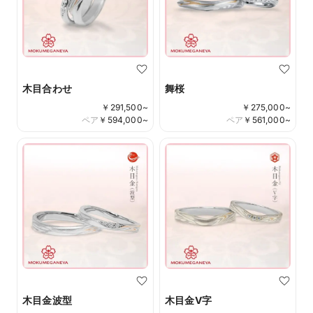
木目合わせ
舞桜
￥
291,500
~
￥
275,000
~
ペア
￥
594,000
~
ペア
￥
561,000
~
木目金波型
木目金V字