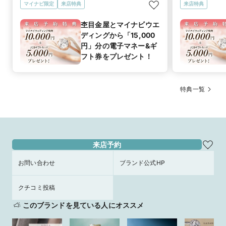
マイナビ限定
来店特典
来店特典
杢目金屋とマイナビウエ
ディングから「15,000
円」分の電子マネー&ギ
フト券をプレゼント！
特典一覧
来店予約
お問い合わせ
ブランド公式HP
クチコミ投稿
このブランドを見ている人にオススメ