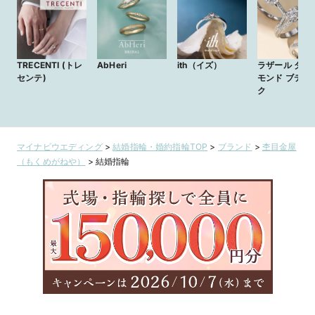
TRECENTI (トレ
AbHeri
ith（イズ）
ラザール ダイ
センテ)
モンド ブティ
ク
マイナビウエディング
>
結婚指輪・婚約指輪TOP
>
ブランド
>
杢目金屋
（もくめがねや）
>
結婚指輪