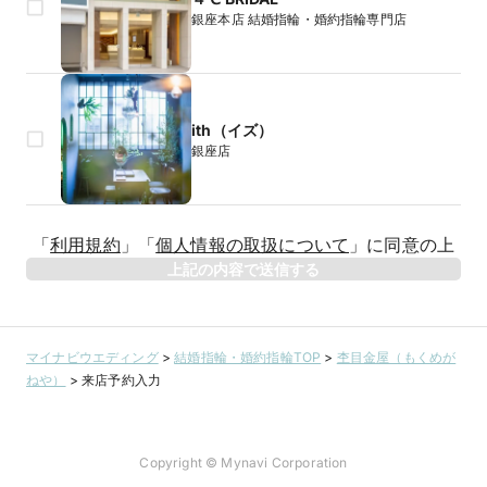
銀座本店 結婚指輪・婚約指輪専門店
ith（イズ）
銀座店
「
利用規約
」
「
個人情報の取扱について
」
に同意の上
上記の内容で送信する
マイナビウエディング
>
結婚指輪・婚約指輪TOP
>
杢目金屋（もくめが
ねや）
>
来店予約入力
Copyright © Mynavi Corporation