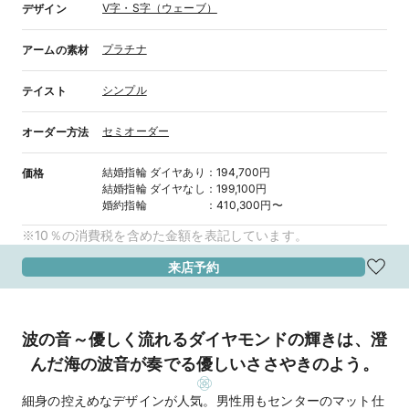
V字・S字（ウェーブ）
デザイン
プラチナ
アームの素材
シンプル
テイスト
セミオーダー
オーダー方法
結婚指輪
ダイヤあり
：
194,700円
価格
結婚指輪
ダイヤなし
：
199,100円
婚約指輪
：
410,300円〜
※10％の消費税を含めた金額を表記しています。
来店予約
波の音～優しく流れるダイヤモンドの輝きは、澄
んだ海の波音が奏でる優しいささやきのよう。
細身の控えめなデザインが人気。男性用もセンターのマット仕