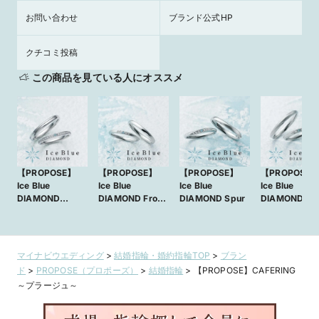
お問い合わせ
ブランド公式HP
クチコミ投稿
この商品を見ている人にオススメ
【PROPOSE】
【PROPOSE】
【PROPOSE】
【PROPOSE
Ice Blue
Ice Blue
Ice Blue
Ice Blue
DIAMOND
DIAMOND Frost
DIAMOND Spur
DIAMOND Sn
Shimmer
Flower
Crystal
マイナビウエディング
>
結婚指輪・婚約指輪TOP
>
ブラン
ド
>
PROPOSE（プロポーズ）
>
結婚指輪
>
【PROPOSE】CAFERING
～プラージュ～