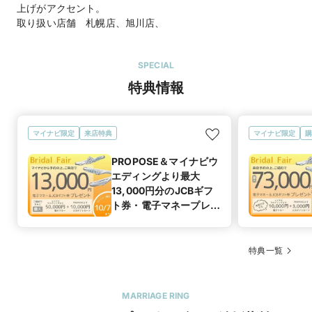
上げがアクセント。
取り扱い店舗 札幌店、旭川店、
SPECIAL
特典情報
マイナビ限定
来店特典
マイナビ限定
購
PROPOSE＆マイナビウ
エディングより最大
13,000円分のJCBギフ
ト券・電子マネープレゼ
ント
特典一覧
MARRIAGE RING