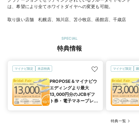
は、希望により全てホワイトダイヤへの変更も可能。
取り扱い店舗 札幌店、旭川店、苫小牧店、函館店、千歳店
SPECIAL
特典情報
マイナビ限定
来店特典
マイナビ限定
購
PROPOSE＆マイナビウ
エディングより最大
13,000円分のJCBギフ
ト券・電子マネープレゼ
ント
特典一覧