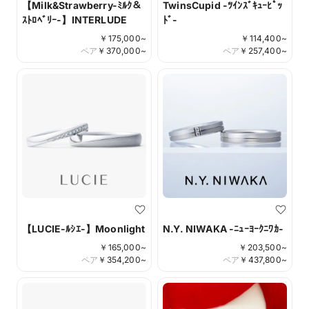
【Milk&Strawberry-ﾐﾙｸ＆
TwinsCupid -ﾂｲﾝｽﾞｷｭｰﾋﾟｯ
ｽﾄﾛﾍﾞﾘｰ-】INTERLUDE
ﾄﾞ-
￥
175,000
~
￥
114,400
~
ペア
￥
370,000
~
ペア
￥
257,400
~
【LUCIE-ﾙｼｴ-】Moonlight
N.Y. NIWAKA -ﾆｭｰﾖｰｸﾆﾜｶ-
￥
165,000
~
￥
203,500
~
ペア
￥
354,200
~
ペア
￥
437,800
~