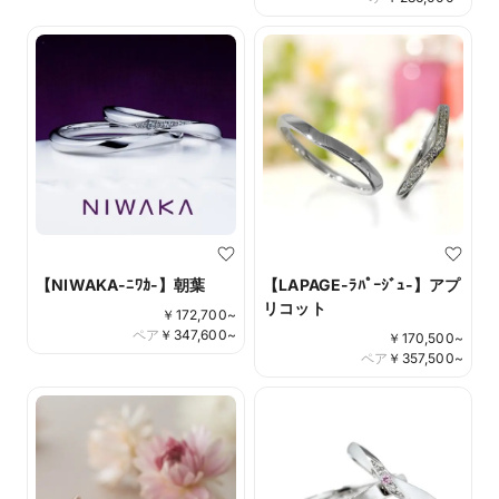
【NIWAKA-ﾆﾜｶ-】朝葉
【LAPAGE-ﾗﾊﾟｰｼﾞｭ-】アプ
リコット
￥
172,700
~
ペア
￥
347,600
~
￥
170,500
~
ペア
￥
357,500
~