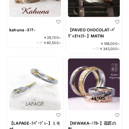
kahuna -ｶﾌﾅ-
【PAVEO CHOCOLAT-ﾊﾟ
ｳﾞｪｵｼｮｺﾗ-】MATIN
￥
29,700
~
ペア
￥
60,500
~
￥
168,000
~
ペア
￥
343,000
~
【LAPAGE-ﾗﾊﾟｰｼﾞｭ-】ミモ
【NIWAKA-ﾆﾜｶ-】花匠の