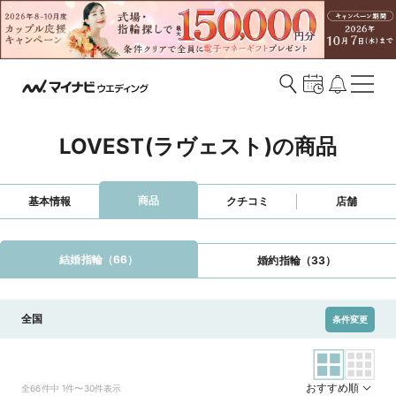
LOVEST(ラヴェスト)の商品
商品
基本情報
クチコミ
店舗
結婚指輪（66）
婚約指輪（33）
全国
条件変更
おすすめ順
全66件中 1件〜30件表示