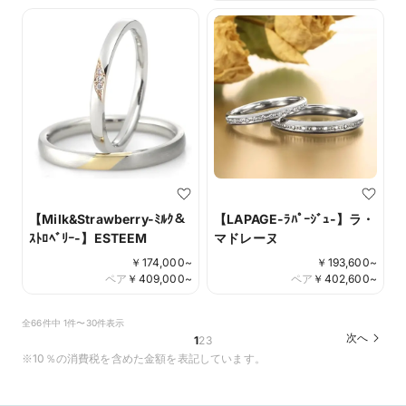
【Milk&Strawberry-ﾐﾙｸ＆
【LAPAGE-ﾗﾊﾟｰｼﾞｭ-】ラ・
ｽﾄﾛﾍﾞﾘｰ-】ESTEEM
マドレーヌ
￥
174,000
~
￥
193,600
~
ペア
￥
409,000
~
ペア
￥
402,600
~
全66件中 1件〜30件表示
次へ
1
2
3
※10％の消費税を含めた金額を表記しています。