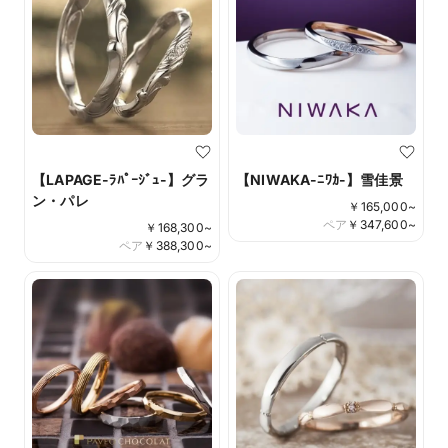
【LAPAGE-ﾗﾊﾟｰｼﾞｭ-】グラ
【NIWAKA-ﾆﾜｶ-】雪佳景
ン・パレ
￥
165,000
~
ペア
￥
347,600
~
￥
168,300
~
ペア
￥
388,300
~