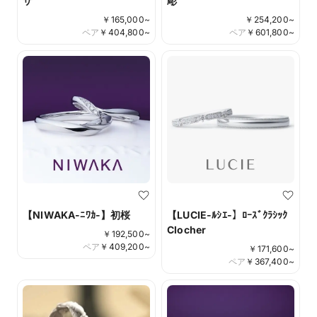
ザ
彫
￥
165,000
~
￥
254,200
~
ペア
￥
404,800
~
ペア
￥
601,800
~
【NIWAKA-ﾆﾜｶ-】初桜
【LUCIE-ﾙｼｴ-】ﾛｰｽﾞｸﾗｼｯｸ
Clocher
￥
192,500
~
ペア
￥
409,200
~
￥
171,600
~
ペア
￥
367,400
~