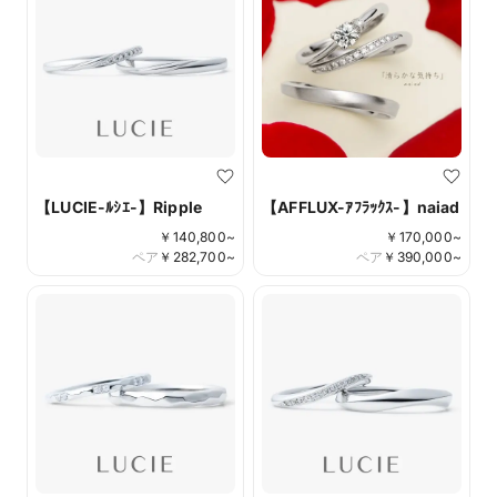
【LUCIE-ﾙｼｴ-】Ripple
【AFFLUX-ｱﾌﾗｯｸｽ-】naiad
￥
140,800
~
￥
170,000
~
ペア
￥
282,700
~
ペア
￥
390,000
~