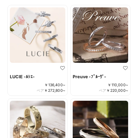
LUCIE -ﾙｼｴ-
Preuve -ﾌﾟﾙｰｳﾞ-
￥
136,400
~
￥
110,000
~
ペア
￥
272,800
~
ペア
￥
220,000
~