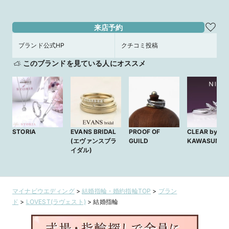
来店予約
ブランド公式HP
クチコミ投稿
このブランドを見ている人にオススメ
STORIA
EVANS BRIDAL
PROOF OF
CLEAR by
(エヴァンスブラ
GUILD
KAWASUMI
イダル)
マイナビウエディング
>
結婚指輪・婚約指輪TOP
>
ブラン
ド
>
LOVEST(ラヴェスト)
>
結婚指輪