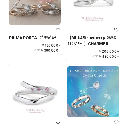
PRIMA PORTA -ﾌﾟﾘﾏﾎﾟﾙﾀ-
【Milk&Strawberry-ﾐﾙｸ＆
ｽﾄﾛﾍﾞﾘｰ-】CHARMER
￥
136,000
~
ペア
￥
390,000
~
￥
200,000
~
ペア
￥
430,000
~