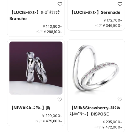
【LUCIE-ﾙｼｴ-】ﾛｰｽﾞｸﾗｼｯｸ
【LUCIE-ﾙｼｴ-】Serenade
Branche
￥
172,700
~
ペア
￥
346,500
~
￥
140,800
~
ペア
￥
298,100
~
【NIWAKA-ﾆﾜｶ-】梟
【Milk&Strawberry-ﾐﾙｸ＆
ｽﾄﾛﾍﾞﾘｰ-】DISPOSE
￥
220,000
~
ペア
￥
479,600
~
￥
235,000
~
ペア
￥
472,000
~