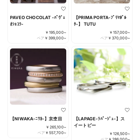
PAVEO CHOCOLAT -ﾊﾟｳﾞｪ
【PRIMA PORTA-ﾌﾟﾘﾏﾎﾟﾙ
ｵｼｮｺﾗ-
ﾀ-】 TUTU
￥
195,000
~
￥
157,000
~
ペア
￥
399,000
~
ペア
￥
370,000
~
【NIWAKA-ﾆﾜｶ-】京杢目
【LAPAGE-ﾗﾊﾟｰｼﾞｭ-】ス
イートピー
￥
265,100
~
ペア
￥
557,700
~
￥
126,500
~
ペア
￥
286,000
~