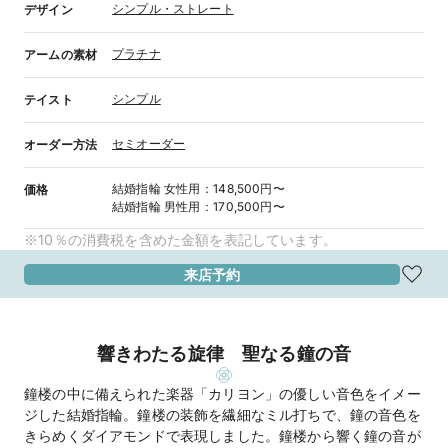
シンプル・ストレート
デザイン
プラチナ
アームの素材
シンプル
テイスト
セミオーダー
オーダー方法
結婚指輪
女性用
：
148,500円〜
価格
結婚指輪
男性用
：
170,500円〜
※10％の消費税を含めた金額を表記しています。
来店予約
響きわたる旋律 聖なる鐘の音
鐘楼の中に備えられた楽器「カリヨン」の優しい音色をイメー
ジした結婚指輪。鐘楼の装飾を繊細なミル打ちで、鐘の音色を
きらめくダイアモンドで表現しました。鐘楼から響く鐘の音が