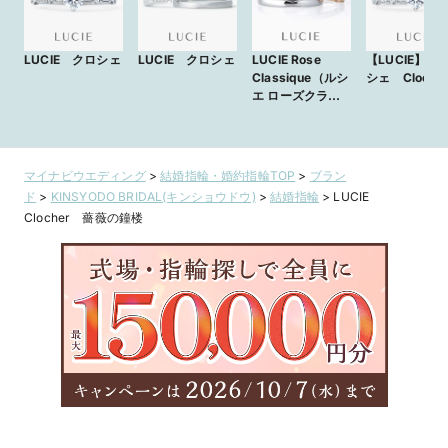
LUCIE クロシェ
LUCIE クロシェ
LUCIE Rose
【LUCIE】ク
Classique（ルシ
シェ Cloche
エ ローズクラ
シック） ～
Clocher（クロ
シェ） ～
マイナビウエディング
>
結婚指輪・婚約指輪TOP
>
ブラン
ド
>
KINSYODO BRIDAL(キンショウドウ)
>
結婚指輪
>
LUCIE
Clocher 薔薇の鐘楼