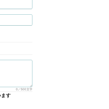
0／500
文字
います