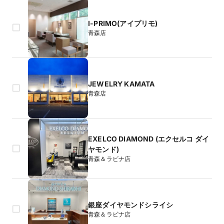
I-PRIMO(アイプリモ)
青森店
JEWELRY KAMATA
青森店
EXELCO DIAMOND (エクセルコ ダイ
ヤモンド)
青森＆ラビナ店
銀座ダイヤモンドシライシ
青森＆ラビナ店