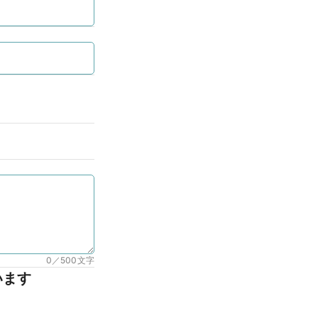
0／500
文字
います