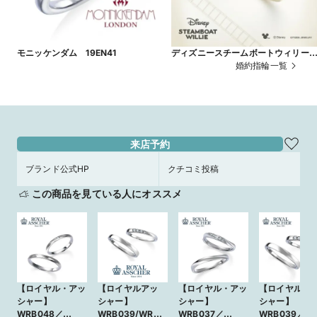
モニッケンダム 19EN41
ディズニースチームボートウィリ
Jolly Laugh
婚約指輪一覧
来店予約
ブランド公式HP
クチコミ投稿
この商品を見ている人にオススメ
【ロイヤル・アッ
【ロイヤルアッ
【ロイヤル・アッ
【ロイヤル・
シャー】
シャー】
シャー】
シャー】
WRB048／
WRB039/WRA0
WRB037／
WRB039／