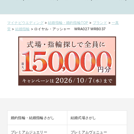
WRA033
29
WRA027
WRA029
マイナビウエディング
>
結婚指輪・婚約指輪TOP
>
ブランド
>
一真
堂
>
結婚指輪
>
ロイヤル・アッシャー WRA027 WRB037
婚約指輪・結婚指輪さがし
結婚式場さがし
プレミアムジュエリー
プレミアムヴェニュー