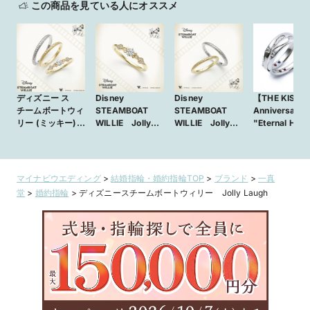
この商品を見ている人にオススメ
ディズニー ス
Disney
Disney
【THE KISS】
チームボートウィ
STEAMBOAT
STEAMBOAT
Anniversary
リー (ミッキー)
WILLIE Jolly
WILLIE Jolly
"Eternal Hear
婚約指輪＆結婚指
Laugh ～陽気な
Laugh ～陽気な
輪 STEAMBOAT
笑い～
笑い～
WILLIE Jholly
Laugh
マイナビウエディング
>
結婚指輪・婚約指輪TOP
>
ブランド
>
一真
【JKPLANET銀
堂
>
婚約指輪
>
ディズニースチームボートウィリー Jolly Laugh
座・表参道原宿・
横浜元町・大宮・
名古屋栄・九州】