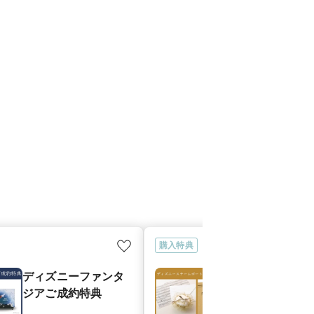
購入特典
ディズニーファンタ
ディズニース
ジアご成約特典
ボートウィリ
約特典