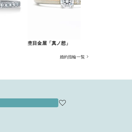
杢目金屋「真ノ想」
NIWAKA
婚約指輪一覧