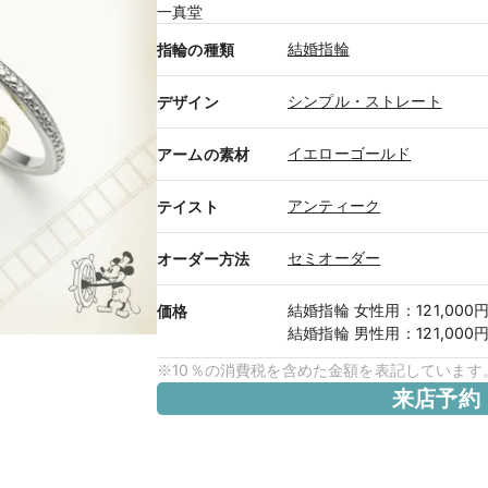
一真堂
結婚指輪
指輪の種類
シンプル・ストレート
デザイン
イエローゴールド
アームの素材
アンティーク
テイスト
セミオーダー
オーダー方法
結婚指輪
女性用
：
121,000
価格
結婚指輪
男性用
：
121,000
※10％の消費税を含めた金額を表記しています
来店予約