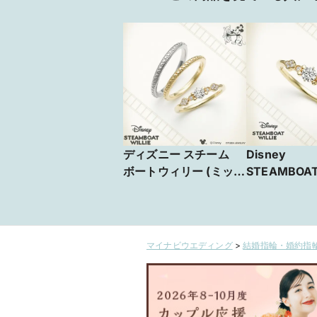
ディズニー スチーム
Disney
ボートウィリー (ミッ
STEAMBOA
キー) 婚約指輪＆結婚指
WILLIE Jol
輪 STEAMBOAT
Laugh ～
WILLIE Jholly Laugh
～
【JKPLANET銀座・表
マイナビウエディング
>
結婚指輪・婚約指輪
参道原宿・横浜元町・
大宮・名古屋栄・九
州】