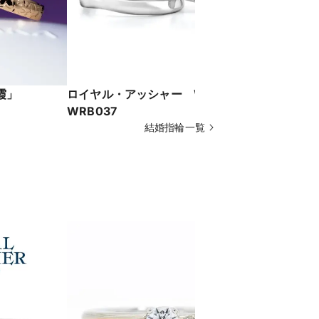
霞」
ロイヤル・アッシャー WRA027
モニッケンダ
WRB037
結婚指輪一覧