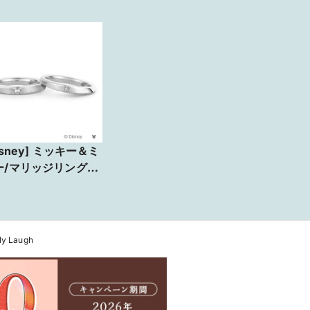
isney] ミッキー＆ミ
ー/マリッジリング-
ーダーメイド-
Laugh