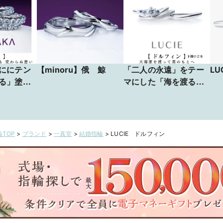
ににテン
【minoru】俄 鯨
「二人の永遠」をテー
LU
る」塗り
マにした「海を渡るイ
手に入る価
ルカ」が描かれている
輪がコチ
「ドレスアップできる
ラ
重ね着け結婚指輪」で
幸せを旅してみません
TOP
>
ブランド
>
一真堂
>
結婚指輪
>
LUCIE ドルフィン
都道府
か
カップル
頼の指輪
ます