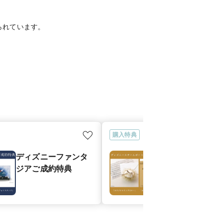
られています。
購入特典
ディズニーファンタ
ディズニース
ジアご成約特典
ボートウィリ
約特典