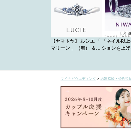
【ヤマトヤ】 ルシエ 「
「ネイル以上
マリーン 」（海） ＆
ションを上げ
「 ドルフィン 」（イル
替え3年分で
カ）
値ある結婚指
マイナビウエディング
>
結婚指輪・婚約指輪
全国44
県から来店の
に選ばれた信
店がご案内し