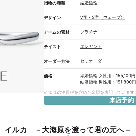
結婚指輪
指輪の種類
V字・S字（ウェーブ）
デザイン
プラチナ
アームの素材
エレガント
テイスト
セミオーダー
オーダー方法
結婚指輪
女性用
：
155,100円
価格
結婚指輪
男性用
：
151,800
※10％の消費税を含めた金額を表記しています
来店予約
イルカ －大海原を渡って君の元へ－