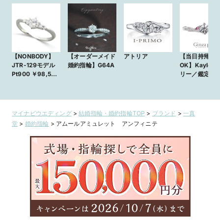
【NONBODY】
【オーダーメイド
アトリア
【当日持帰り
JTR-129モデル
婚約指輪】G64A
OK】Kaylee ケイ
Pt900 ￥98,500
リー／鑑定書
～ +センターダイ
イヤモンドリ
ヤ
マイナビウエディング
>
結婚指輪・婚約指輪TOP
>
ブランド
>
一真
堂
>
婚約指輪
>
アムールアミュレット アンフィニテ