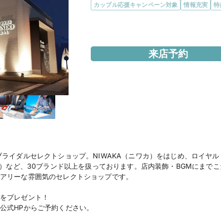
カップル応援キャンペーン対象
情報充実
特
エリア
長野県
来店予約
アクセス
松本ICより車で10分

松本駅より車で5分

店舗前に駐車場有り
住所
長野県松本市渚3丁目10
営業時間
11：00～19：00

定休日：毎週水曜日（12
ブライダルセレクトショップ。NIWAKA（ニワカ）をはじめ、ロイヤ
シエ）など、30ブランド以上を扱っております。店内装飾・BGMにまで
電話番号
050-5441-9985
アリーな雰囲気のセレクトショップです。
公式HP
一真堂
のホームページ
をプレゼント！
松本渚店（直営店）
の
公式HPからご予約ください。