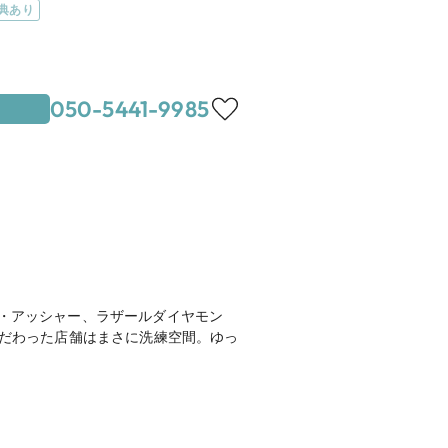
典あり
050-5441-9985
地図を見る
-9
月は営業）、12/31、1/1
ル・アッシャー、ラザールダイヤモン
こだわった店舗はまさに洗練空間。ゆっ
を見る
ホームページを見る