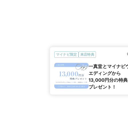
マイナビ限定
来店特典
一真堂とマイナビ
エディングから
13,000円分の特
プレゼント！