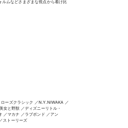
ォルムなどさまざまな視点から着け比
ズクラシック ／N.Y.NIWAKA ／
ー美女と野獣 ／ディズニーリトル・
 ／マカナ ／ラブボンド ／アン
 ／ストーリーズ