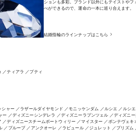
ションも多彩。ブランド以外にもテイストやフ
べができるので、運命の一本に巡り合えます。
結婚指輪のラインナップはこちら
 ／ティアラ ／プティ
ッシャー ／ラザールダイヤモンド ／モニッケンダム ／ルシエ ／ルシエ ロー
ャー ／ディズニーシンデレラ ／ディズニーラプンツェル ／ディズニ
 ／ディズニースチームボートウィリー ／マイスター ／ポンテヴェキオ
ル ／プルーブ ／アンクオーレ ／ラピュール ／ジュレット ／プリズム