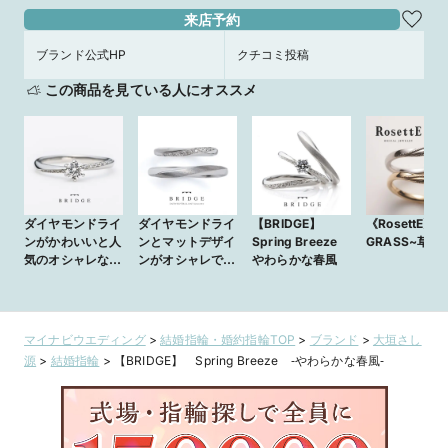
来店予約
ブランド公式HP
クチコミ投稿
この商品を見ている人にオススメ
ダイヤモンドライ
ダイヤモンドライ
【BRIDGE】
《RosettE》
ンがかわいいと人
ンとマットデザイ
Spring Breeze
GRASS~草~
気のオシャレな婚
ンがオシャレで人
やわらかな春風
約指輪 Spring
気のかわいい結婚
Breeze やわら
指輪 Spring
かな春風
Breeze やわら
かな春風Spring
マイナビウエディング
>
結婚指輪・婚約指輪TOP
>
ブランド
>
大垣さし
Breeze やわら
源
>
結婚指輪
>
【BRIDGE】 Spring Breeze ‐やわらかな春風‐
かな春風