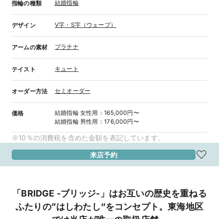
結婚指輪
指輪の種類
V字・S字（ウェーブ）
デザイン
プラチナ
アームの素材
キュート
テイスト
セミオーダー
オーダー方法
結婚指輪
女性用
：
165,000円〜
価格
結婚指輪
男性用
：
176,000円〜
※10％の消費税を含めた金額を表記しています。
来店予約
「BRIDGE -ブリッジ-」はお互いの歴史を重ねる
ふたりの”はしわたし“をコンセプト。東海地区