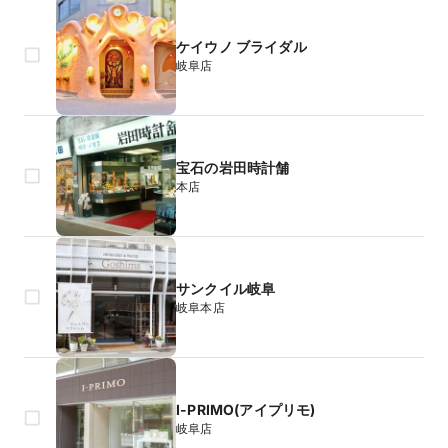
ケイウノ ブライダル
岐阜店
宝石の岩田時計舗
本店
サンクイル岐阜
岐阜本店
I-PRIMO(アイプリモ)
岐阜店