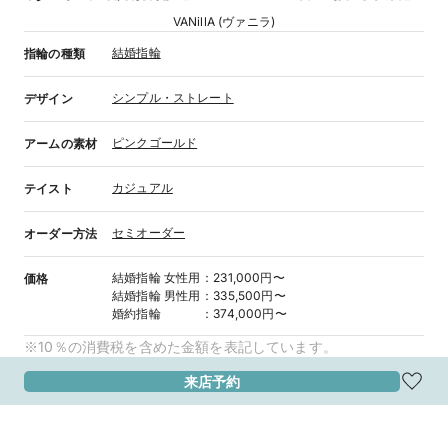
VANillA (ヴァニラ)
結婚指輪
指輪の種類
シンプル・ストレート
デザイン
ピンクゴールド
アームの素材
カジュアル
テイスト
セミオーダー
オーダー方法
結婚指輪
女性用
：
231,000円〜
価格
結婚指輪
男性用
：
335,500円〜
婚約指輪
：
374,000円〜
※10％の消費税を含めた金額を表記しています。
来店予約