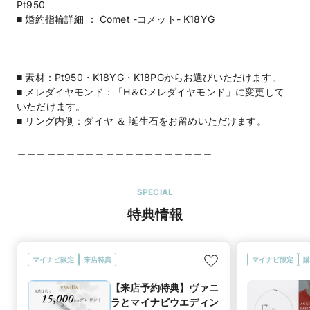
Pt950
■ 婚約指輪詳細 ： Comet -コメット- K18YG
＿＿＿＿＿＿＿＿＿＿＿＿＿＿＿＿＿＿＿＿
■ 素材：Pt950・K18YG・K18PGからお選びいただけます。
■ メレダイヤモンド：「H＆Cメレダイヤモンド」に変更して
いただけます。
■ リング内側：ダイヤ ＆ 誕生石をお留めいただけます。
＿＿＿＿＿＿＿＿＿＿＿＿＿＿＿＿＿＿＿＿
SPECIAL
特典情報
マイナビ限定
来店特典
マイナビ限定
購
【来店予約特典】ヴァニ
ラとマイナビウエディン