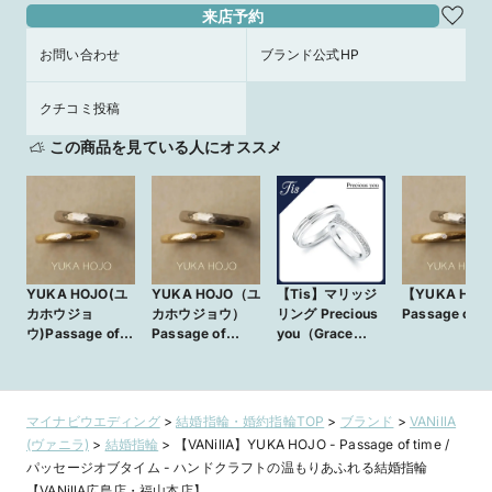
来店予約
お問い合わせ
ブランド公式HP
クチコミ投稿
この商品を見ている人にオススメ
YUKA HOJO(ユ
YUKA HOJO（ユ
【Tis】マリッジ
【YUKA HOJ
カホウジョ
カホウジョウ）
リング Precious
Passage of t
ウ)Passage of
Passage of
you（Grace
time【JKPLANE
time（パッセージ
design）
T銀座・表参道原
オブ タイム）～
宿・上野御徒町・
軌跡～
横浜元町・大宮・
マイナビウエディング
>
結婚指輪・婚約指輪TOP
>
ブランド
>
VANillA
名古屋栄・大阪梅
(ヴァニラ)
>
結婚指輪
>
【VANillA】YUKA HOJO - Passage of time /
田・京都四条烏
パッセージオブタイム - ハンドクラフトの温もりあふれる結婚指輪
丸・福岡天神・熊
【VANillA広島店・福山本店】
本・宮崎・鹿児島