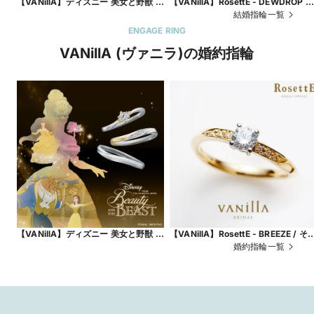
【VANillA】ディズニー 美女と野獣 マ
【VANillA】RosettE - DEWDROP /
リッジリング(結婚指輪) - Last Rose
しずく - 海外の名門ジュエラー出身
結婚指輪一覧
-真実の愛が咲くとき-【VANillA広島
デザイナーが手掛けるアンティーク
ENGAGE RING
店・福山本店】
エタニティリング【VANillA広島店・
VANillA (ヴァニラ)の婚約指輪
福山本店】
【VANillA】ディズニー 美女と野獣 エ
【VANillA】RosettE - BREEZE / そ
ンゲージリング(婚約指輪) - True
風 - 四葉のクローバーをモチーフに
婚約指輪一覧
Romance -愛が紡ぐ奇跡-【VANillA
た婚約指輪【VANillA広島店・福山本
広島店・福山本店】
店】