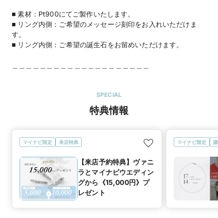
■ 素材：Pt900にてご製作いたします。
■ リング内側：ご希望のメッセージ刻印をお入れいただけま
す。
■ リング内側：ご希望の誕生石をお留めいただけます。
＿＿＿＿＿＿＿＿＿＿＿＿＿＿＿＿＿＿＿＿
SPECIAL
特典情報
マイナビ限定
来店特典
マイナビ限定
購
【来店予約特典】ヴァニ
ラとマイナビウエディン
グから《15,000円》プ
レゼント