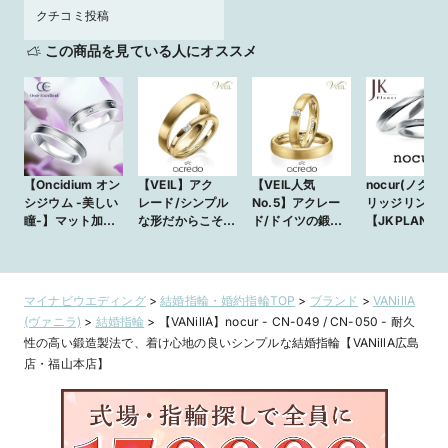
クチコミ投稿
この商品を見ている人にオススメ
【Oncidium オン
【VEIL】アク
【VEIL人気
nocur(ノクル)
シジウム -美しい
レード/シンプル
No.5】アクレー
リッジリン
瞳-】マット加工
な形だからこそ、
ド/ドイツの鍛
【JKPLANET
を施したアーム
カラーやダイヤで
造・革新的なオー
座・表参道原
に、艶のあるエッ
個性を発揮できる
ダーブライダルリ
上野御徒町・
ジが上品に輝くモ
もの
ング。互いの指に
元町・大宮・
ダンなリング。
合った幅でリング
屋栄・九州】
マイナビウエディング
>
結婚指輪・婚約指輪TOP
>
ブランド
>
VANillA
を。
(ヴァニラ)
>
結婚指輪
>
【VANillA】nocur - CN-049 / CN-050 - 耐久
性の高い鍛造製法で、着け心地の良いシンプルな結婚指輪【VANillA広島
店・福山本店】