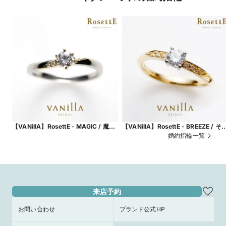
【VANillA】RosettE - MAGIC / 魔法
【VANillA】RosettE - BREEZE / そ
- 2色のコンビリングがお洒落な婚約
風 - 四葉のクローバーをモチーフに
婚約指輪一覧
指輪【VANillA広島店・福山本店】
た婚約指輪【VANillA広島店・福山本
店】
来店予約
お問い合わせ
ブランド公式HP