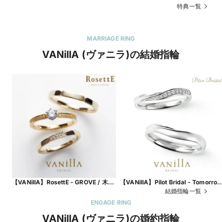
特典一覧
MARRIAGE RING
VANillA (ヴァニラ)の結婚指輪
【VANillA】RosettE - GROVE / 木立
【VANillA】Pilot Bridal - Tomorro
ち - 海外ハイブランドの元デザイナー
トゥモロー - 耐久性の強いプラチナ
結婚指輪一覧
が手掛けるシンプルな結婚指輪
度99.9%の「ウルトラハードプラチ
ENGAGE RING
【VANillA広島店・福山本店】
ナ」を用いた結婚指輪【VANillA広島
VANillA (ヴァニラ)の婚約指輪
店・福山本店】