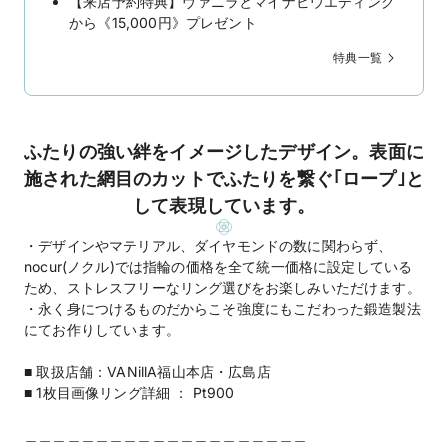
【来店予約特典】ヴァニラとマイナビウエディング
から《15,000円》プレゼント
特典一覧
ふたりの強い絆をイメージしたデザイン。表面に
施された網目のカットでふたりを繋ぐ｢ロープ｣と
して表現しています。
・デザインやマテリアル、ダイヤモンドの数に関わらず、
nocur(ノクル)では指輪の価格を全て統一価格に設定している
ため、ストレスフリーなリング選びをお楽しみいただけます。
・永く身につけるものだからこそ強度にもこだわった鍛造製法
にてお作りしています。
■ 取扱店舗：VANillA福山本店・広島店
■ 1枚目画像リング詳細 ： Pt900
＿＿＿＿＿＿＿＿＿＿＿＿＿＿＿＿＿＿＿＿