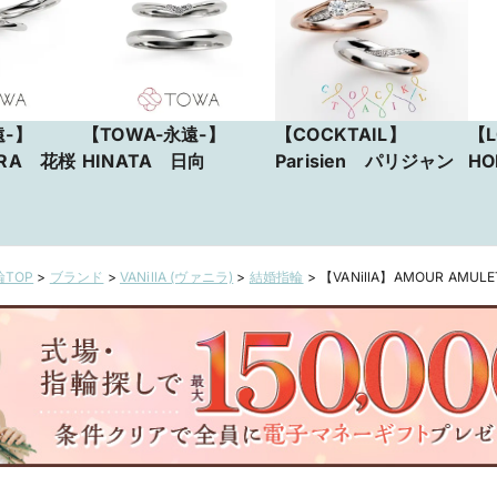
遠-】
【TOWA-永遠-】
【COCKTAIL】
【L
URA 花桜
HINATA 日向
Parisien パリジャン
H
TOP
>
ブランド
>
VANillA (ヴァニラ)
>
結婚指輪
>
【VANillA】AMOUR AMU