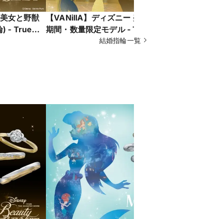
ー 美女と野獣
【VANillA】ディズニー 美女と野獣
【VANillA】
- True
期間・数量限定モデル - Timeless
Aithēr- 
-【VANillA
Grace -色褪せない愛-【VANillA広
結婚指輪一覧
を追求した
島店・福山本店】
く結婚指輪【
店】