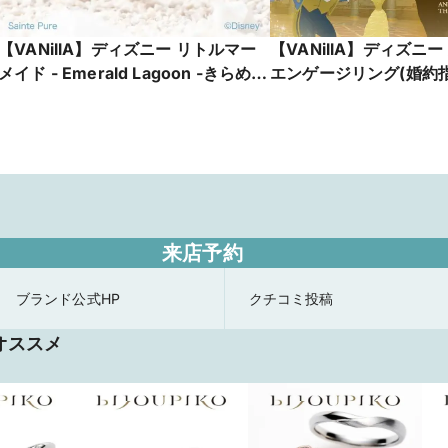
【VANillA】ディズニー リトルマー
【VANillA】ディズニ
メイド - Emerald Lagoon -きらめく
エンゲージリング(婚約指輪)
想い-【VANillA広島店・福山本店】
Rose -真実の愛が咲く
【VANillA広島店・福
来店予約
ブランド公式HP
クチコミ投稿
オススメ