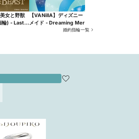
ー 美女と野獣
【VANillA】ディズニー リトルマー
【VANillA
 - Last
メイド - Dreaming Mermaid -夢見
よ風 - 
とき-
るマーメイド-【VANillA広島店・福
婚約指輪一覧
にした婚約指
山本店】
山本店】
山本店】