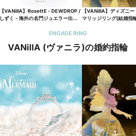
【VANillA】RosettE - DEWDROP /
【VANillA】ディズニ
しずく - 海外の名門ジュエラー出身
マリッジリング(結婚指輪) 
のデザイナーが手掛けるアンティー
Romance -愛が紡ぐ奇跡
クなエタニティリング【VANillA広島
広島店・福山本店】
ENGAGE RING
店・福山本店】
VANillA (ヴァニラ)の婚約指輪