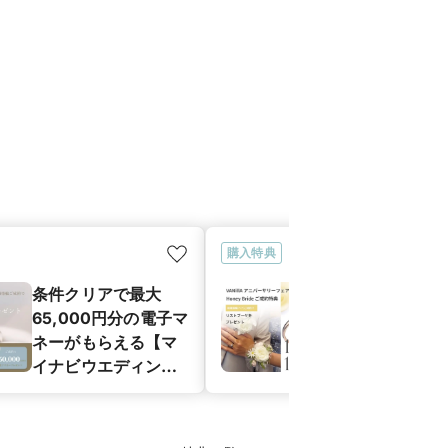
購入特典
条件クリアで最大
【 年に一度の
65,000円分の電子マ
バーサリーフ
ネーがもらえる【マ
成約特典】「H
イナビウエディング
Bride」結婚
カップル応援キャン
ア）ご成約で
ペーン】
トブーケ』を
ント！