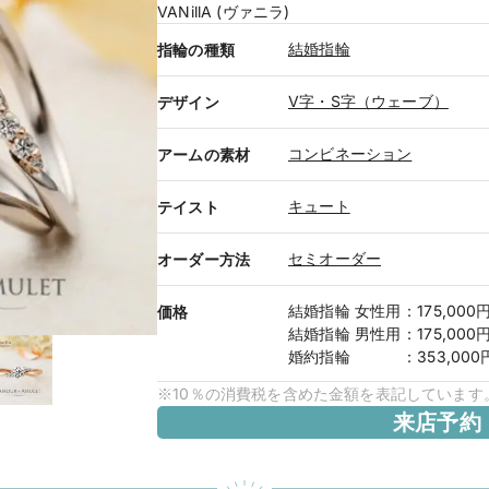
VANillA (ヴァニラ)
結婚指輪
指輪の種類
V字・S字（ウェーブ）
デザイン
コンビネーション
アームの素材
キュート
テイスト
セミオーダー
オーダー方法
結婚指輪
女性用
：
175,000
価格
結婚指輪
男性用
：
175,000
婚約指輪
：
353,00
※10％の消費税を含めた金額を表記しています
来店予約