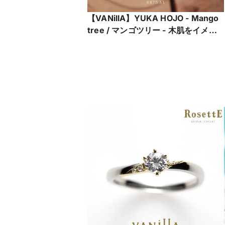
【VANillA】YUKA HOJO - Mango
tree / マンゴツリー - 木肌をイメー
ジしたナチュラルな質感【VANillA広
島店・福山本店】