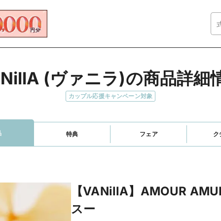
ANillA (ヴァニラ)の商品詳細
カップル応援キャンペーン対象
品
特典
フェア
ク
【VANillA】AMOUR AM
スー