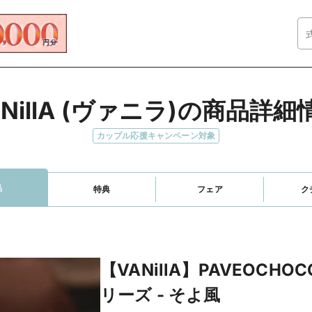
ANillA (ヴァニラ)の商品詳細
カップル応援キャンペーン対象
品
特典
フェア
ク
【VANillA】PAVEOCHOCO
リーズ - そよ風