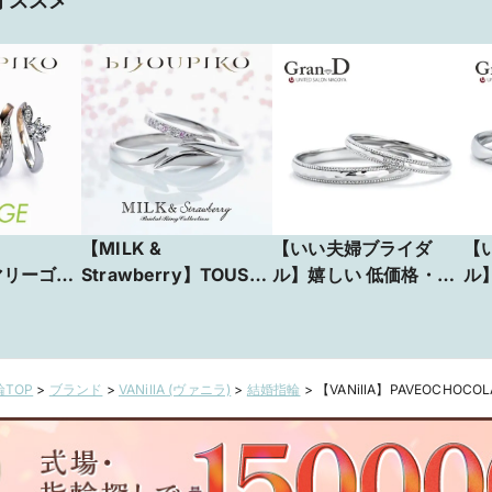
オススメ
【MILK &
【いい夫婦ブライダ
【
 マリーゴー
Strawberry】TOUS
ル】嬉しい 低価格・高
ル
LES JOURS トゥレ
品質〈No.2 ひなた〉
〈
ジュール
TOP
>
ブランド
>
VANillA (ヴァニラ)
>
結婚指輪
>
【VANillA】PAVEOCHOCO