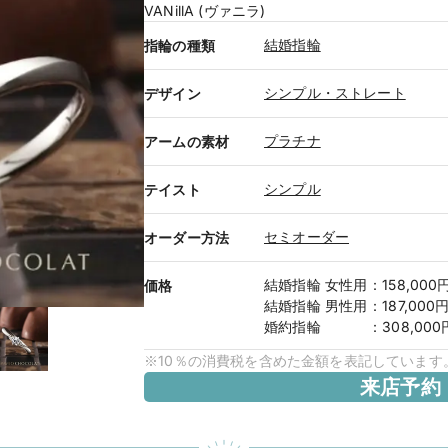
VANillA (ヴァニラ)
結婚指輪
指輪の種類
シンプル・ストレート
デザイン
プラチナ
アームの素材
シンプル
テイスト
セミオーダー
オーダー方法
結婚指輪
女性用
：
158,000
価格
結婚指輪
男性用
：
187,000
婚約指輪
：
308,00
※10％の消費税を含めた金額を表記しています
来店予約