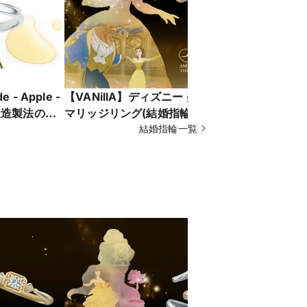
 - Apple -
【VANillA】ディズニー 美女と野獣
【VANil
鍛造製法の結
マリッジリング(結婚指輪) - Last
マリッジリン
店・福山本店】
Rose -真実の愛が咲くとき-
結婚指輪一覧
Waltz -
【VANillA広島店・福山本店】
広島店・福