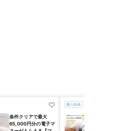
購入特典
条件クリアで最大
【 年に一度の
65,000円分の電子マ
バーサリーフ
ネーがもらえる【マ
成約特典】「H