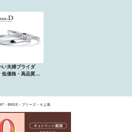
いい夫婦ブライダ
】低価格・高品質
No.3 優（ゆう）〉
LAT・BRISE - ブリーズ - そよ風