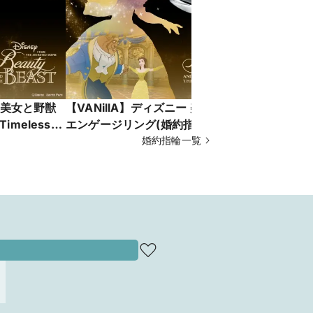
ー 美女と野獣
【VANillA】ディズニー 美女と野獣
【VANil
imeless
エンゲージリング(婚約指輪) - True
メイド - Se
ANillA広
Romance -愛が紡ぐ奇跡-【VANillA
婚約指輪一覧
密-【VAN
広島店・福山本店】