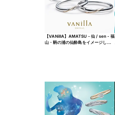
【VANillA】AMATSU - 仙 / sen - 福
山・鞆の浦の仙酔島をイメージした
和風リング【VANillA広島店・福山本
店】