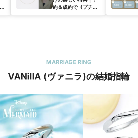
レゼ
約＆成約で《プチ
パールネックレス》
プレゼント！
MARRIAGE RING
VANillA (ヴァニラ)の結婚指輪