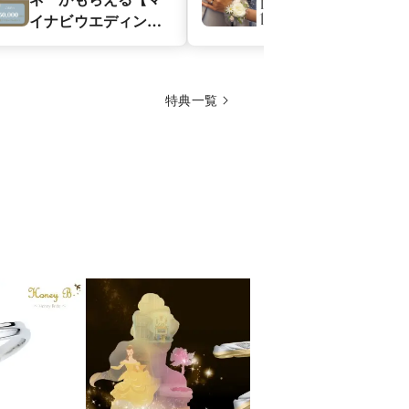
イナビウエディング
Bride」結婚
カップル応援キャン
ア）ご成約で
ペーン】
トブーケ』を
ント！
特典一覧