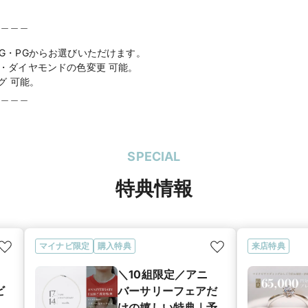
＿＿＿
G・YG・PGからお選びいただけます。
・ダイヤモンドの色変更 可能。
グ 可能。
＿＿＿
SPECIAL
特典情報
マイナビ限定
購入特典
来店特典
＼10組限定／アニ
ビ
バーサリーフェアだ
けの嬉しい特典｜予