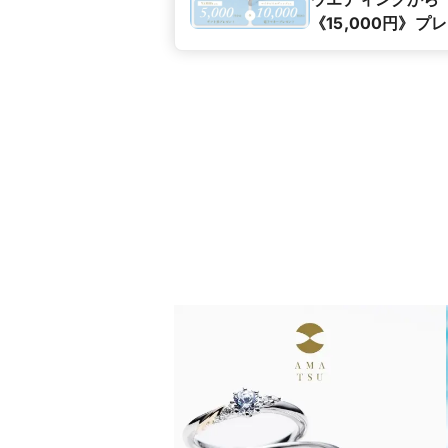
《15,000円》プ
ント