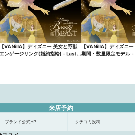
【VANillA】ディズニー 美女と野獣
【VANillA】ディズニ
エンゲージリング(婚約指輪) - Last
期間・数量限定モデル - T
Rose -真実の愛が咲くとき-
Grace -色褪せない愛-【V
【VANillA広島店・福山本店】
島店・福山本店】
来店予約
ブランド公式HP
クチコミ投稿