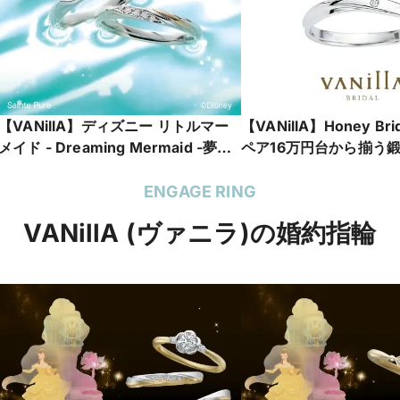
【VANillA】ディズニー リトルマー
【VANillA】Honey Bride
メイド - Dreaming Mermaid -夢見
ペア16万円台から揃う
るマーメイド-【VANillA広島店・福
婚指輪【VANillA広島
山本店】
ENGAGE RING
VANillA (ヴァニラ)の婚約指輪