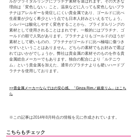
ルがブライダルリングにプラチナ素材を選ばれます。その大きな
理由は「変色しない」こと。温泉などに入っても変色しないプラ
チナはアレルギーを発症しにくい貴金属であり、ゴールドに比べ
生産量が少なく希少という点でも日本人好みといえるでしょう。
シルバーは酸化しやすく変色することから、ブライダルリングの
素材として使用されることはまれです。一般的にはプラチナ、ゴ
ールドの順で人気があります。プラチナよりもゴールドのほうが
素材として硬いものの、プラチナがゴールドに比べ極端に傷つき
やすいということはありません。どちらの素材でもお好みで選ば
れてはいかがでしょうか。弊社は貴金属の素材そのものを作る貴
金属総合メーカーでもあります。独自の配合により「ルテニウ
ム」という貴金属を加えた、通常のプラチナよりも硬いハードプ
ラチナを使用しております。
>>貴金属メーカーならではの安心感。「Ginza Rim／銀座リム」はこち
ら
※この記事は2014年8月時点の情報を元に作成されています。
こちらもチェック