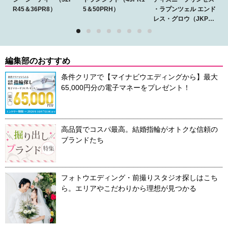
R45＆36PR8）
5＆50PRH）
・ラプンツェル エンド
レス・グロウ（JKPLA
NET限定展開モデル）
全国のJKプラネット限
定で展開されるDisney
PRINCESSの特別なブ
編集部のおすすめ
ライダルコレクション
条件クリアで【マイナビウエディングから】最大
65,000円分の電子マネーをプレゼント！
高品質でコスパ最高。結婚指輪がオトクな信頼の
ブランドたち
フォトウエディング・前撮りスタジオ探しはこち
ら。エリアやこだわりから理想が見つかる