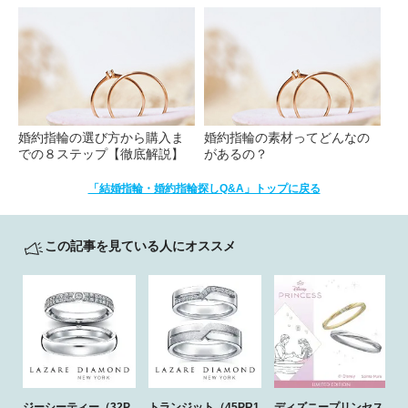
婚約指輪の選び方から購入ま
婚約指輪の素材ってどんなの
での８ステップ【徹底解説】
があるの？
「結婚指輪・婚約指輪探しQ&A」トップに戻る
この記事を見ている人にオススメ
ジーシーティー（32P
トランジット（45PR1
ディズニープリンセス
B