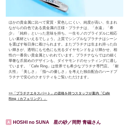
ほかの貴金属に比べて変質・変色しにくい、純度が高い、生まれ
ながらの白色である貴金属の王様・プラチナは、「永遠」「希
少」「純粋」といった意味を持ち、一生モノのブライダルに相応
しい素材といえるでしょう。上質でシンプルなプラチナはシーン
を選ばす毎日身に着けられます。またプラチナは生まれ持った白
い輝きが、透明にも七色にも光るダイヤモンドをより輝かせ、相
性の一番良い貴金属といわれています。プラチナならではの細く
華奢な爪留めのデザインも、ダイヤモンドのセッティングに適し
ています。「Cafe Ring」は世界でも希少なプラチナ専門店。「耐
久性」「美しさ」「指への優しさ」を考えた独自配合のハードプ
ラチナで安心のクオリティをご覧いただけます。
>>「プラチナエキスパート」の資格を持つスタッフが案内「Cafe
Ring（カフェリング）」
HOSHI no SUNA 星の砂／岡野 青磁さん