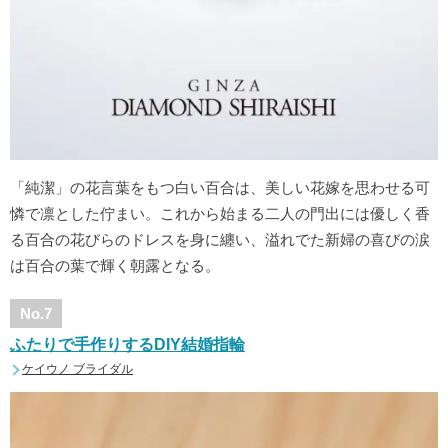
「純潔」の花言葉をもつ白い百合は、美しい花嫁を思わせる可
憐で凛とした佇まい。これから始まる二人の門出には優しく香
る百合の花びらのドレスを身に纏い、溢れでた新婦の喜びの涙
は百合の葉で輝く朝露となる。
No.7
ふたりで手作りするDIY結婚指輪
ケイウノ ブライダル