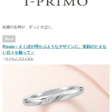
結婚の女神が、ずっとそばに。
No.4
Risata～えくぼが浮かぶようなデザインに、笑顔のたえな
い日々を願って～
ケイウノ ブライダル