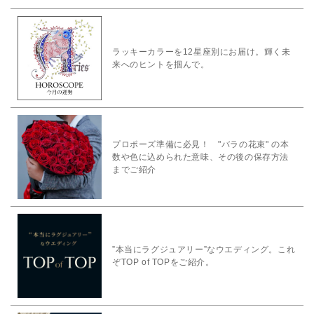
ラッキーカラーを12星座別にお届け。輝く未
来へのヒントを掴んで。
プロポーズ準備に必見！ "バラの花束" の本
数や色に込められた意味、その後の保存方法
までご紹介
”本当にラグジュアリー”なウエディング。これ
ぞTOP of TOPをご紹介。