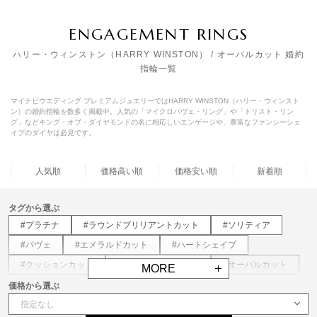
ENGAGEMENT RINGS
ハリー・ウィンストン（HARRY WINSTON） / オーバルカット 婚約
指輪一覧
マイナビウエディング プレミアムジュエリーではHARRY WINSTON（ハリー・ウィンスト
ン）の婚約指輪を数多く掲載中。人気の「マイクロパヴェ・リング」や「トリスト・リン
グ」などキング・オブ・ダイヤモンドの名に相応しいエンゲージや、豊富なファンシーシェ
イプのダイヤは必見です。
人気順
価格高い順
価格安い順
新着順
タグから選ぶ
#プラチナ
#ラウンドブリリアントカット
#ソリティア
#パヴェ
#エメラルドカット
#ハートシェイプ
#クッションカット
#ペアシェイプカット
#オーバルカット
MORE
価格から選ぶ