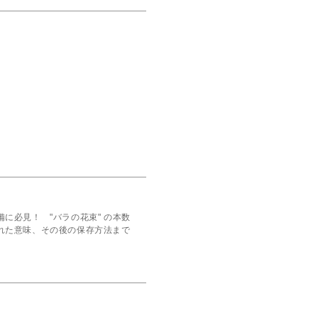
に必見！ "バラの花束" の本数
れた意味、その後の保存方法まで