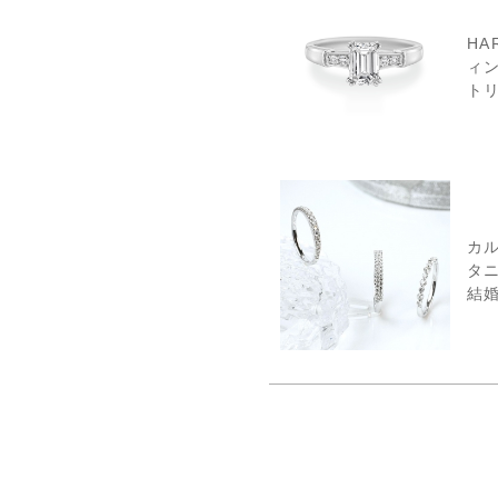
HA
ィ
ト
カ
タ
結