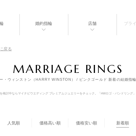
輪
婚約指輪
店舗
ブラ
に戻る
MARRIAGE RINGS
ー・ウィンストン（HARRY WINSTON） / ピンクゴールド 新着の結婚指
婚指輪を検討中ならマイナビウエディング プレミアムジュエリーをチェック。「HWロゴ・バンドリン
人気順
価格高い順
価格安い順
新着順