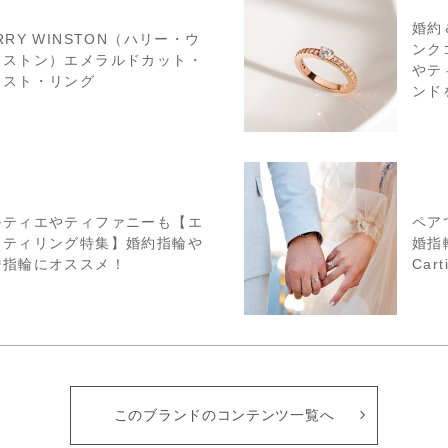
婚約
RRY WINSTON（ハリー・ウ
ンク
ンストン）エメラルドカット・
やテ
リスト・リング
ンドを
ルティエやティファニーも【エ
ペア
ニティリング特集】婚約指輪や
婚指輪
婚指輪にオススメ！
Cart
このブランドのコンテンツ一覧へ