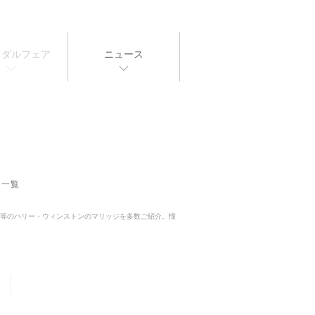
イダルフェア
ニュース
輪一覧
グ」等のハリー・ウィンストンのマリッジを多数ご紹介。憧