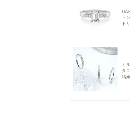
HA
ィ
ト
カ
タ
結