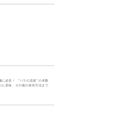
に必見！ "バラの花束" の本数
れた意味、その後の保存方法まで