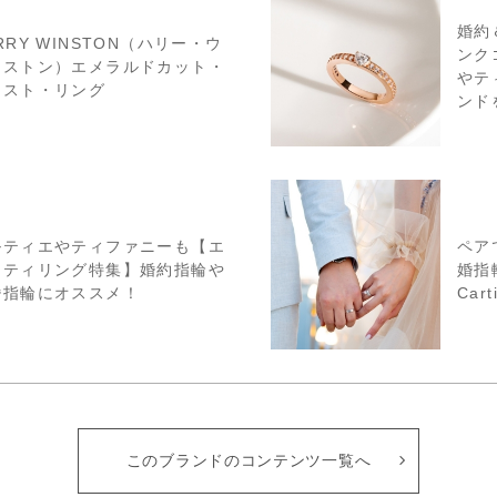
婚約
RRY WINSTON（ハリー・ウ
ンク
ンストン）エメラルドカット・
やテ
リスト・リング
ンドを
ルティエやティファニーも【エ
ペア
ニティリング特集】婚約指輪や
婚指輪
婚指輪にオススメ！
Cart
このブランドのコンテンツ一覧へ