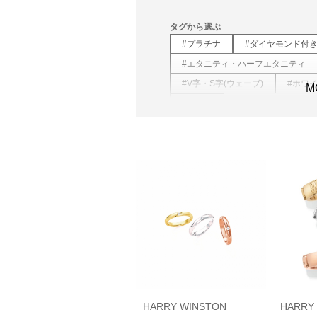
タグから選ぶ
#プラチナ
#ダイヤモンド付
#エタニティ・ハーフエタニティ
#V字・S字(ウェーブ)
#ホワ
M
#パヴェ
HARRY WINSTON
HARRY