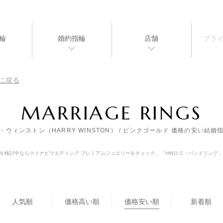
輪
婚約指輪
店舗
ブラ
に戻る
MARRIAGE RINGS
・ウィンストン（HARRY WINSTON） / ピンクゴールド 価格の安い結婚
婚指輪を検討中ならマイナビウエディング プレミアムジュエリーをチェック。「HWロゴ・バンドリン
人気順
価格高い順
価格安い順
新着順