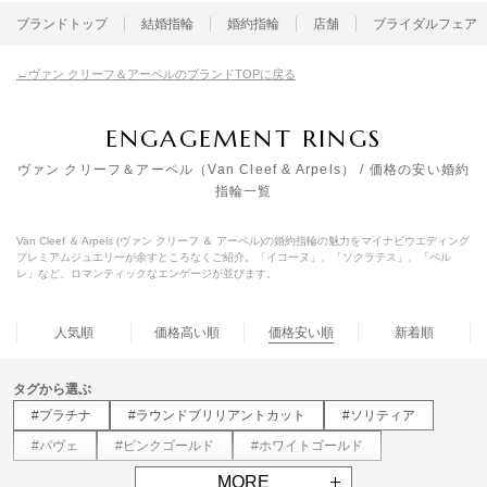
ブランドトップ
結婚指輪
婚約指輪
店舗
ブライダルフェア
ヴァン クリーフ＆アーペルのブランドTOPに戻る
ENGAGEMENT RINGS
ヴァン クリーフ＆アーペル（Van Cleef & Arpels） / 価格の安い婚約
指輪一覧
Van Cleef ＆ Arpels (ヴァン クリーフ ＆ アーペル)の婚約指輪の魅力をマイナビウエディング
プレミアムジュエリーが余すところなくご紹介。「イコーヌ」、「ソクラテス」、「ペル
レ」など、ロマンティックなエンゲージが並びます。
人気順
価格高い順
価格安い順
新着順
タグから選ぶ
#プラチナ
#ラウンドブリリアントカット
#ソリティア
#パヴェ
#ピンクゴールド
#ホワイトゴールド
MORE