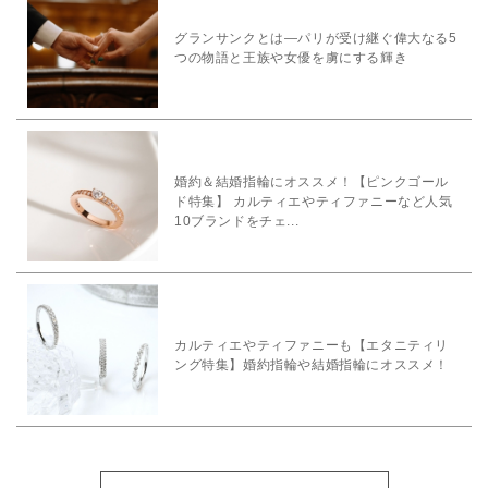
グランサンクとは―パリが受け継ぐ偉大なる5
つの物語と王族や女優を虜にする輝き
婚約＆結婚指輪にオススメ！【ピンクゴール
ド特集】 カルティエやティファニーなど人気
10ブランドをチェ...
カルティエやティファニーも【エタニティリ
ング特集】婚約指輪や結婚指輪にオススメ！