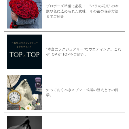
プロポーズ準備に必見！ "バラの花束" の本
数や色に込められた意味、その後の保存方法
までご紹介
”本当にラグジュアリー”なウエディング。これ
ぞTOP of TOPをご紹介。
知っておくべきメゾン・式場の歴史とその哲
学。