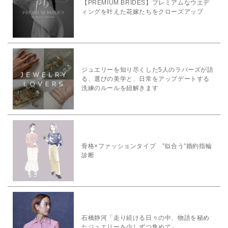
【PREMIUM BRIDES】プレミアムなウエデ
ィングを叶えた花嫁たちをクローズアップ
ジュエリーを知り尽くした5人のラバーズが語
る、選びの美学と、日常をアップデートする
洗練のルールを紐解きます
骨格×ファッションタイプ ”似合う”婚約指輪
診断
石橋静河「走り続ける日々の中、物語を秘め
たジュエリーを少しずつ集めて」