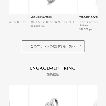
els
Van Cleef & Arpels
Van Cleef & Arpels
シニアチュール エトワー
タンドルモン エトワール マリッジリング
トゥージュール シニアチ
ル 3mm
354,200 yen
346,500 yen
このブランドの結婚指輪一覧へ
ENGAGEMENT RING
婚約指輪