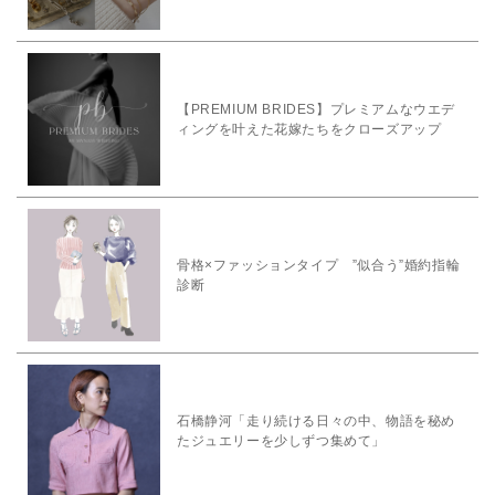
【PREMIUM BRIDES】プレミアムなウエデ
ィングを叶えた花嫁たちをクローズアップ
骨格×ファッションタイプ ”似合う”婚約指輪
診断
石橋静河「走り続ける日々の中、物語を秘め
たジュエリーを少しずつ集めて」