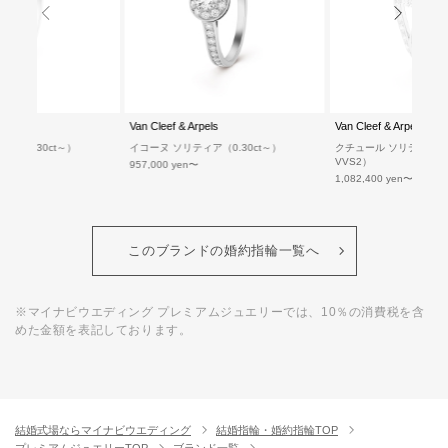
els
Van Cleef & Arpels
Van Cleef & Arpels
ア（0.30ct～）
イコーヌ ソリティア（0.30ct～）
クチュール ソリティア（0.3
VVS2）
957,000 yen
1,082,400 yen
このブランドの婚約指輪一覧へ
※マイナビウエディング プレミアムジュエリーでは、10％の消費税を含
めた金額を表記しております。
結婚式場ならマイナビウエディング
結婚指輪・婚約指輪TOP