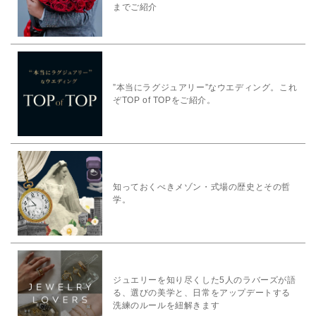
までご紹介
”本当にラグジュアリー”なウエディング。これ
ぞTOP of TOPをご紹介。
知っておくべきメゾン・式場の歴史とその哲
学。
ジュエリーを知り尽くした5人のラバーズが語
る、選びの美学と、日常をアップデートする
洗練のルールを紐解きます